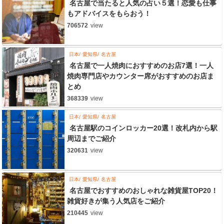
名古屋で当たると人気の占い５選！恋愛も仕事
もアドバイスをもらおう！
706572
view
日本
愛知県
名古屋
名古屋で一人焼肉におすすめのお店7選！一人
焼肉専門店やカウンター席がおすすめのお店ま
とめ
368339
view
日本
愛知県
名古屋
名古屋駅のコインロッカー20選！改札内から駅
周辺までご紹介
320631
view
日本
愛知県
名古屋
名古屋でおすすめのおしゃれな雑貨屋TOP20！
雑貨好きが集う人気店をご紹介
210445
view