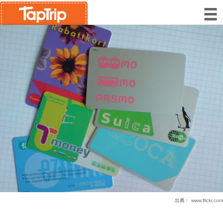
出典：
www.flickr.com