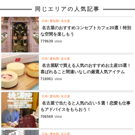
同じエリアの人気記事
日本
愛知県
名古屋
名古屋のおすすめコンセプトカフェ20選！特別
な空間を楽しもう
779639
view
日本
愛知県
名古屋
名古屋駅で買える人気のおすすめお土産15選！
喜ばれること間違いなしの厳選人気アイテム
718961
view
日本
愛知県
名古屋
名古屋で当たると人気の占い５選！恋愛も仕事
もアドバイスをもらおう！
706569
view
日本
愛知県
名古屋