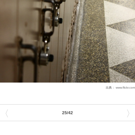
出典：
www.flickr.com
〈
〉
25/42