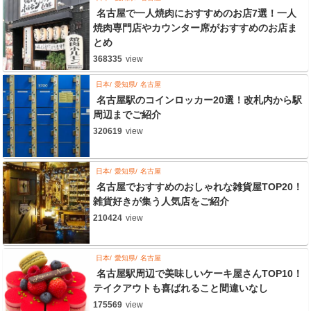
名古屋で一人焼肉におすすめのお店7選！一人
焼肉専門店やカウンター席がおすすめのお店ま
とめ
368335
view
日本
愛知県
名古屋
名古屋駅のコインロッカー20選！改札内から駅
周辺までご紹介
320619
view
日本
愛知県
名古屋
名古屋でおすすめのおしゃれな雑貨屋TOP20！
雑貨好きが集う人気店をご紹介
210424
view
日本
愛知県
名古屋
名古屋駅周辺で美味しいケーキ屋さんTOP10！
テイクアウトも喜ばれること間違いなし
175569
view