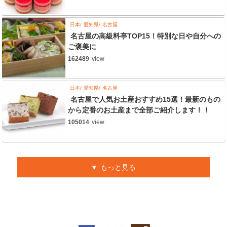
日本
愛知県
名古屋
名古屋の高級料亭TOP15！特別な日や自分への
ご褒美に
162489
view
日本
愛知県
名古屋
名古屋で人気お土産おすすめ15選！最新のもの
から定番のお土産まで全部ご紹介します！！
105014
view
もっと見る