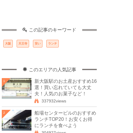
この記事のキーワード
大阪
天王寺
安い
ランチ
このエリアの人気記事
新大阪駅のお土産おすすめ16
1
選！買い忘れていても大丈
夫！人気のお菓子など！
337932views
船場センタービルのおすすめ
2
ランチTOP20！お安くお得
にランチを食べよう
304927views