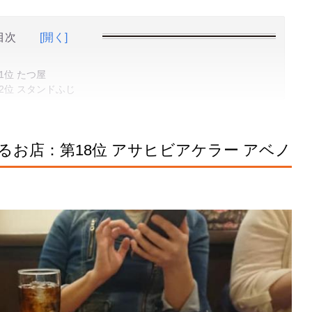
目次
[開く]
位 たつ屋
2位 スタンドふじ
お店：第18位 アサヒビアケラー アベノ