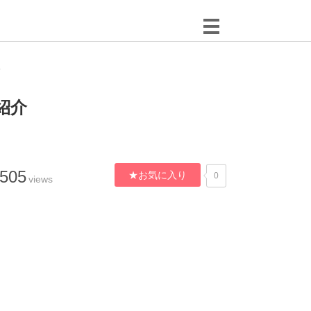
介
紹介
,505
★お気に入り
0
views