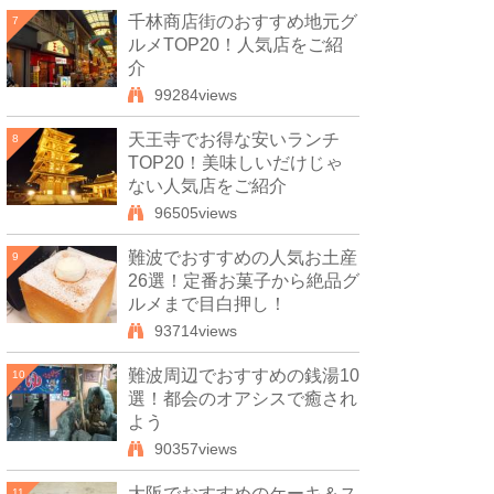
千林商店街のおすすめ地元グ
7
ルメTOP20！人気店をご紹
介
99284views
天王寺でお得な安いランチ
8
TOP20！美味しいだけじゃ
ない人気店をご紹介
96505views
難波でおすすめの人気お土産
9
26選！定番お菓子から絶品グ
ルメまで目白押し！
93714views
難波周辺でおすすめの銭湯10
10
選！都会のオアシスで癒され
よう
90357views
大阪でおすすめのケーキ＆ス
11