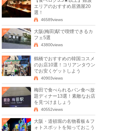
【食べログ3.5★以上】難波
エリアのおすすめ居酒屋20
選！
46589views
大阪(梅田)駅で喫煙できるカ
16
フェ5選
43800views
鶴橋でおすすめの韓国コスメ
17
のお店10選！コリアンタウン
でお安くゲットしよう
40903views
梅田で食べられるパン食べ放
18
題ディナー13選！素敵なお店
を見つけましょう
40552views
大阪・道頓堀の名物看板＆フ
19
ォトスポットを知っておこう