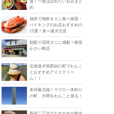
選！一度は訪れたいお店まと
め
福井で海鮮＆カニ食べ放題・
バイキングのお店おすすめの
15選！食べ過ぎ注意
朝茹で花咲ガニに感動！根室
かさい商店
北海道夕張郡由仁町でわんこ
とおすすめアイスクリー
ム！！
本州最北端！マグロ一本釣り
の町、大間をわんこと巡る！
新宿二丁目でおすすめの観光