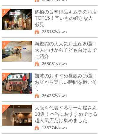
鶴橋の旨辛絶品キムチのお店
3
TOP15！辛いもの好きな人
必見
286182views
海遊館の大人気お土産20選！
4
大人向けから子ども向けまで
ご紹介
268051views
難波のおすすめ昼飲み15選！
5
お昼から楽しい時間を過ごそ
う
264232views
大阪を代表するケーキ屋さん
6
10選！本当におすすめできる
超人気店だけ集めました
138774views