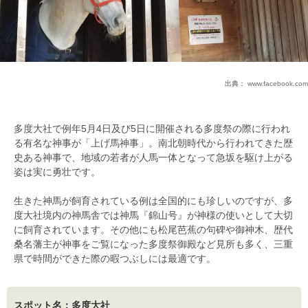
出典：
www.facebook.com
多度大社で例年5月4日及び5日に開催される多度祭の際に行われ
る有名な神事が「上げ馬神事」。南北朝時代から行われてきた歴
史ある神事で、地域の若者が人馬一体となって急坂を駆け上がる
姿は実に勇壮です。
生きた神馬が飼育されている例は全国的にも珍しいのですが、多
度大社境内の神馬舎では神馬『錦山号』が神様の使いとして大切
に飼育されています。その他にも松尾芭蕉の句碑や御神木、歴代
桑名藩主が神事をご覧になった多度祭御殿など見所も多く、三重
県で時間ができた際の暇つぶしには最適です。
スポット名：多度大社