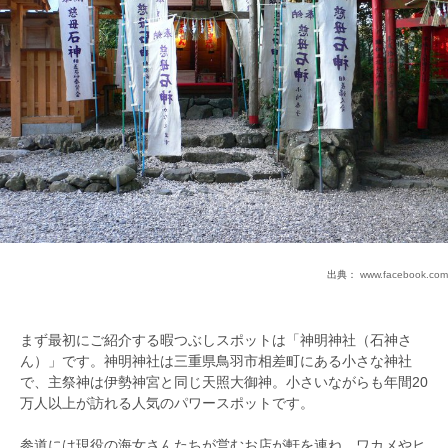
出典：
www.facebook.com
まず最初にご紹介する暇つぶしスポットは「神明神社（石神さ
ん）」です。神明神社は三重県鳥羽市相差町にある小さな神社
で、主祭神は伊勢神宮と同じ天照大御神。小さいながらも年間20
万人以上が訪れる人気のパワースポットです。
参道には現役の海女さんたちが営むお店が軒を連ね、ワカメやヒ