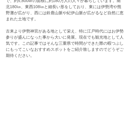
で、約5,800㎢の面積に約180万人の人々が暮らしています。南
北180㎞、東西108㎞と細長い形をしており、東には伊勢湾や熊
野灘が広がり、西には鈴鹿山脈や紀伊山脈が広がるなど自然に恵
まれた土地です。
古来より伊勢神宮がある地として栄え、特に江戸時代にはお伊勢
参りが盛んになった事から大いに発展。現在でも観光地として人
気です。この記事ではそんな三重県で時間ができた際の暇つぶし
にもってこいなおすすめスポットをご紹介致しますのでどうぞご
期待ください。