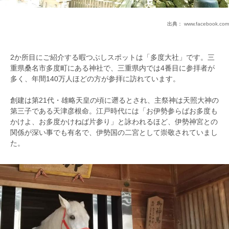
出典：
www.facebook.com
2か所目にご紹介する暇つぶしスポットは「多度大社」です。三
重県桑名市多度町にある神社で、三重県内では4番目に参拝者が
多く、年間140万人ほどの方が参拝に訪れています。
創建は第21代・雄略天皇の頃に遡るとされ、主祭神は天照大神の
第三子である天津彦根命。江戸時代には「お伊勢参らばお多度も
かけよ、お多度かけねば片参り」と詠われるほど、伊勢神宮との
関係が深い事でも有名で、伊勢国の二宮として崇敬されていまし
た。