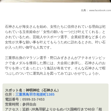
出典：
www.facebook.com
石神さんが海女さんを始め、女性たちに信仰されている理由は祀
られている玉依姫命が「女性の願いを一つだけ叶えてくれる」と
されているため。芸能人やスポーツ選手、企業経営者など多くの
女性が大事な願い事を叶えてもらうために訪れるとされ、叶い石
が入った叶い御守も人気です。
三重県出身のマラソン選手・野口みずきさんがアテネオリンピッ
クで金メダルを獲得した際には、大会前に参拝し、石神さんのお
守りを持って走ったという逸話が有名です。そんな石神さんで暇
つぶしのついでに運気向上を図ってみてはいかがでしょうか。
スポット名：神明神社（石神さん）
住所：
三重県鳥羽市相差町1385
電話番号：
0599-33-7453
営業時間：
参拝自由
アクセス：
近鉄･JR鳥羽駅よりかもめバス国崎行きで40分「相