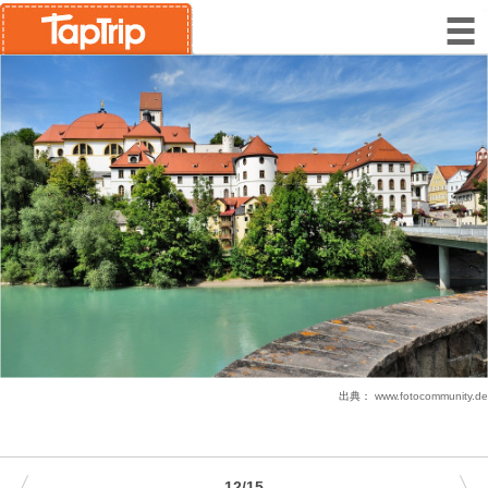
出典：
www.fotocommunity.de
12/15