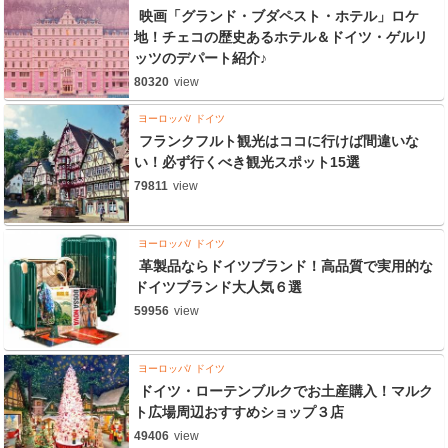
映画「グランド・ブダペスト・ホテル」ロケ
地！チェコの歴史あるホテル＆ドイツ・ゲルリ
ッツのデパート紹介♪
80320
view
ヨーロッパ
ドイツ
フランクフルト観光はココに行けば間違いな
い！必ず行くべき観光スポット15選
79811
view
ヨーロッパ
ドイツ
革製品ならドイツブランド！高品質で実用的な
ドイツブランド大人気６選
59956
view
ヨーロッパ
ドイツ
ドイツ・ローテンブルクでお土産購入！マルク
ト広場周辺おすすめショップ３店
49406
view