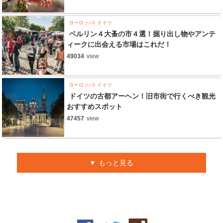
ヨーロッパ
ドイツ
ベルリン４大蚤の市４選！掘り出し物やアンテ
ィークに出会える市場はこれだ！
49034
view
ヨーロッパ
ドイツ
ドイツの古都アーヘン！旧市街で行くべき観光
おすすめスポット
47457
view
もっと見る