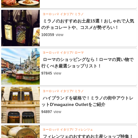
ヨーロッパ
イタリア
ミラノ
ミラノのおすすめお土産15選！おしゃれで人気
のチョコレートや、コスメが勢ぞろい！
100359
view
ヨーロッパ
イタリア
ローマ
ローマのショッピングなら！ローマの買い物で
行くべき厳選ショップリスト！
97845
view
ヨーロッパ
イタリア
ミラノ
ハイブランドを破格で！ミラノの街中アウトレ
ットD'magazine Outletをご紹介
94897
view
ヨーロッパ
イタリア
フィレンツェ
フィレンツェのおすすめお土産ショップ特集！