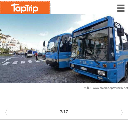
出典：
www.salernoeprovincia.net
〈
〉
7/17