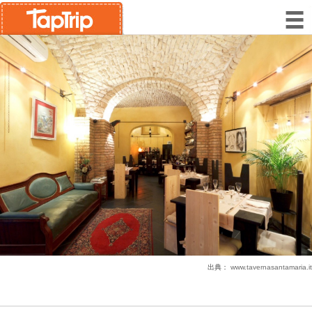
出典：
www.tavernasantamaria.it