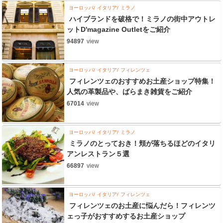
ヨーロッパ
イタリア
ミラノ
ハイブランドを破格で！ミラノの街中アウトレ
ットD'magazine Outletをご紹介
94897
view
ヨーロッパ
イタリア
フィレンツェ
フィレンツェのおすすめお土産ショップ特集！
人気の革製品や、ばらまき雑貨をご紹介
67014
view
ヨーロッパ
イタリア
ミラノ
ミラノのとっておき！頬が落ちるほどのイタリ
アンレストラン５選
66897
view
ヨーロッパ
イタリア
フィレンツェ
フィレンツェのお土産に悩んだら！フィレンツ
ェっ子がおすすめするお土産ショップ