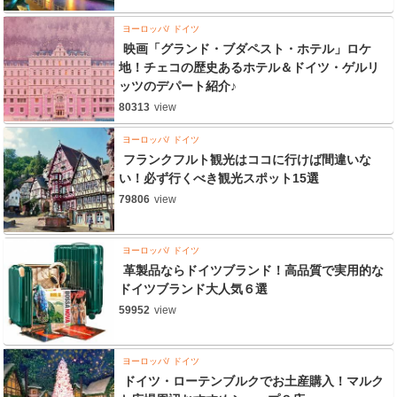
ヨーロッパ
ドイツ
映画「グランド・ブダペスト・ホテル」ロケ
地！チェコの歴史あるホテル＆ドイツ・ゲルリ
ッツのデパート紹介♪
80313
view
ヨーロッパ
ドイツ
フランクフルト観光はココに行けば間違いな
い！必ず行くべき観光スポット15選
79806
view
ヨーロッパ
ドイツ
革製品ならドイツブランド！高品質で実用的な
ドイツブランド大人気６選
59952
view
ヨーロッパ
ドイツ
ドイツ・ローテンブルクでお土産購入！マルク