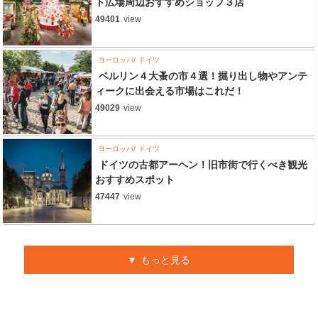
ト広場周辺おすすめショップ３店
49401
view
ヨーロッパ
ドイツ
ベルリン４大蚤の市４選！掘り出し物やアンテ
ィークに出会える市場はこれだ！
49029
view
ヨーロッパ
ドイツ
ドイツの古都アーヘン！旧市街で行くべき観光
おすすめスポット
47447
view
もっと見る