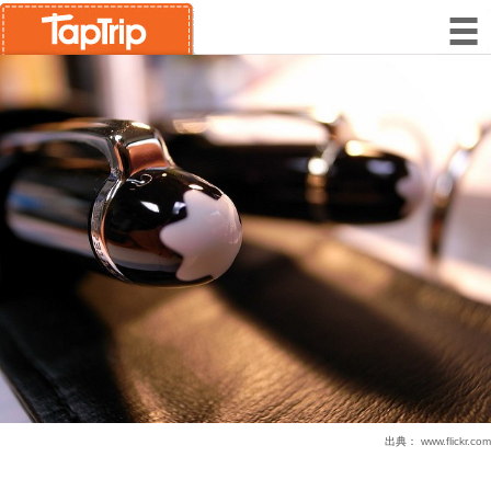
出典：
www.flickr.com