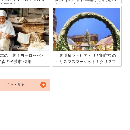
き宮殿！
衆トイレが少なかったり有料だったり、
やはり日本とは違いがあります。旅の憂
ッパに位置するバルト三国。
鬱を解消するために、ラトビアに行く前
のヴェルサイユ」と呼ばれるほ
に読んでおきたいトイレ情報です。
宮殿がラトビアのバウスカ
ka)という町にあるのをご存知でし
首都リガから国内バスでバウス
く方法と、ルンダーレ宮殿の見
お伝えします！
本の世界！ヨーロッパ・
世界遺産ラトビア・リガ旧市街の
"森の民芸市"特集
クリスマスマーケット！クリスマ
スツリー発祥の地？
急上昇中のバルト三国・ラトビ
豊かな小さな国で、手仕事をし
バルト三国を構成する国ラトビア。1510
ローライフを楽しむ暮らしが根
年に世界で初めてクリスマスツリーを飾
ます。そんなラトビア中のクラ
もっと見る
った国と言われている、北ヨーロッパの
が、年に一度集結するのが”森の
小さな国です。ラトビアの首都リガのク
！緑の中を歩きながら、お気に入
リスマスマーケットには可愛い手作りの
を探す旅に出てみませんか？
雑貨と美味しい食べ物がいっぱい！次の
クリスマスはラトビアで過ごしてみませ
んか？