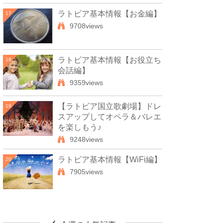
ラトビア基本情報【お金編】
17
9708views
ラトビア基本情報【お役立ち
18
会話編】
9359views
【ラトビア国立歌劇場】ドレ
19
スアップしてオペラ＆バレエ
を楽しもう♪
9248views
ラトビア基本情報【WiFi編】
20
7905views