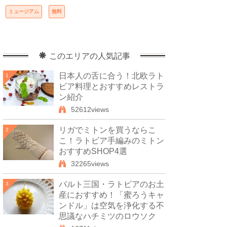
ミュージアム
無料
このエリアの人気記事
日本人の舌に合う！北欧ラト
1
ビア料理とおすすめレストラ
ン紹介
52612views
リガでミトンを買うならこ
2
こ！ラトビア手編みのミトン
おすすめSHOP4選
32265views
バルト三国・ラトビアのお土
3
産におすすめ！「蜜ろうキャ
ンドル」は空気を浄化する不
思議なハチミツのロウソク