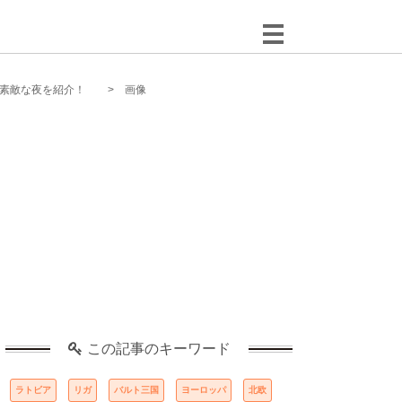
素敵な夜を紹介！
画像
この記事のキーワード
ラトビア
リガ
バルト三国
ヨーロッパ
北欧