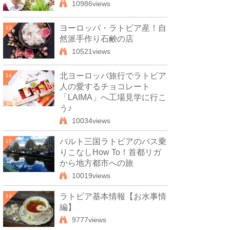
10986views
ヨーロッパ・ラトビア産！自
13
然派手作り石鹸の店
10521views
北ヨーロッパ旅行でラトビア
14
人の愛するチョコレート
「LAIMA」へ工場見学に行こ
う♪
10034views
バルト三国ラトビアのバス乗
15
りこなしHow To！首都リガ
から地方都市への旅
10019views
ラトビア基本情報【お水事情
16
編】
9777views