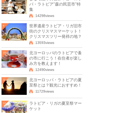
パ・ラトビア"森の民芸市"特
集
14298views
世界遺産ラトビア・リガ旧市
9
街のクリスマスマーケット！
クリスマスツリー発祥の地？
13593views
北ヨーロッパのラトビアで蚤
10
の市に行こう！在住者が楽し
み方を教えます！
12490views
北ヨーロッパ・ラトビアの夏
11
至祭とは？観光におすすめ！
11729views
ラトビア・リガの夏至祭マー
12
ケット