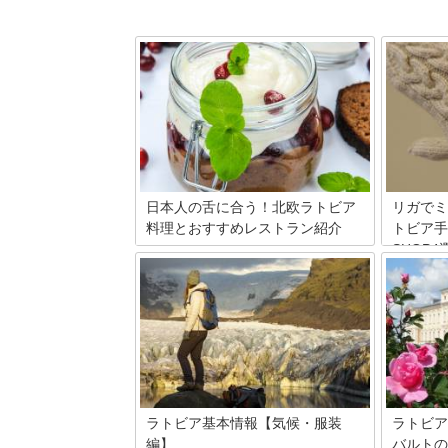
日本人の舌に合う！北欧ラトビア
リガでミ
料理とおすすめレストラン紹介
トビア手
SHOP4
ラトビア料理と言われても何も思い浮か
ばない…それほど私たちになじみのない
ラトビア
ラトビア料理ですが、実は日本人の口に
ム。でも
とっても合うんです☆ラトビア料理をあ
はまだ僅
れこれ食べられる現地のビュッフェレス
ンを探し
トラン"LIDO"もご紹介！
旧市街に
していま
ラトビア基本情報【気候・服装
ラトビア
編】
バルトの