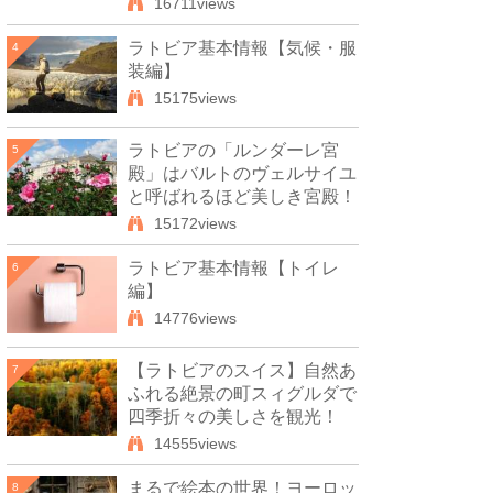
16711views
ラトビア基本情報【気候・服
4
装編】
15175views
ラトビアの「ルンダーレ宮
5
殿」はバルトのヴェルサイユ
と呼ばれるほど美しき宮殿！
15172views
ラトビア基本情報【トイレ
6
編】
14776views
【ラトビアのスイス】自然あ
7
ふれる絶景の町スィグルダで
四季折々の美しさを観光！
14555views
まるで絵本の世界！ヨーロッ
8