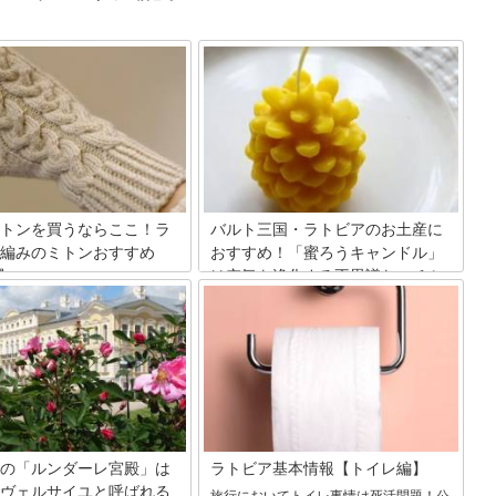
トンを買うならここ！ラ
バルト三国・ラトビアのお土産に
編みのミトンおすすめ
おすすめ！「蜜ろうキャンドル」
選
は空気を浄化する不思議なハチミ
ツのロウソク
のミトンは今大注目のアイテ
、日本で取り扱っているところ
自然豊かな北ヨーロッパの国ラトビアの
か。ラトビアで自分だけのミト
特産品のひとつがハチミツです。そし
てみませんか？世界遺産のリガ
て、良い匂いのする蜜ろうキャンドルは
は素敵なミトンショップが点在
お土産として喜ばれるおすすめアイテ
す！
ム。プロポリスが配合されているものも
あるんです！今回は、ラトビアの蜜ろう
キャンドルについてお届けします。
の「ルンダーレ宮殿」は
ラトビア基本情報【トイレ編】
ヴェルサイユと呼ばれる
旅行においてトイレ事情は死活問題！公