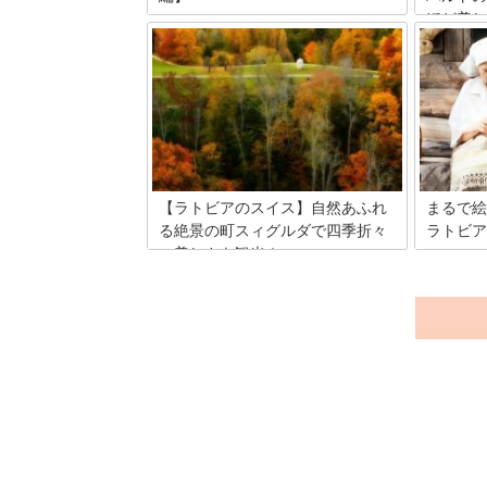
ほど美し
バルト三国の真ん中、ラトビアはヨーロ
ッパ大陸の北の国。とっても寒いイメー
北ヨーロ
ジがありませんか？ これさえ読めば怖く
「バルト
ない、ラトビア旅行のための服装講座を
ど美しい
お届けします！
(Baus
ょうか？
カまで行
どころを
【ラトビアのスイス】自然あふれ
まるで絵
る絶景の町スィグルダで四季折々
ラトビア
の美しさを観光！
最近人気
ア。自然
折角ラトビアに行くなら、首都のリガだ
ながらス
けで終わらせては勿体ない！電車に乗っ
付いてい
て、またはバスで、プチトリップに出か
フトマン
けてみませんか？自然が美しい絶景の
民芸市”
町・スィグルダをご紹介します。
りの雑貨