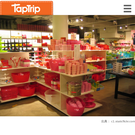
出典：
c1.staticflickr.com