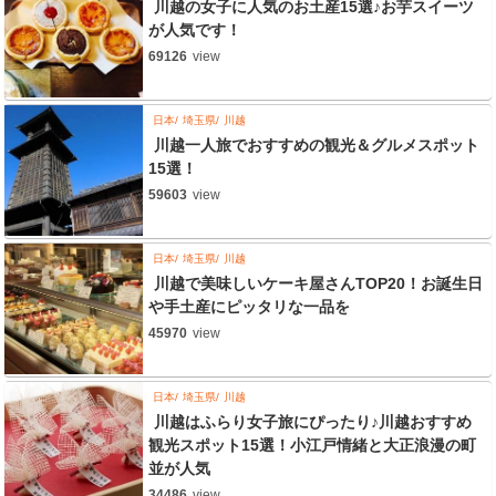
川越の女子に人気のお土産15選♪お芋スイーツ
が人気です！
69126
view
日本
埼玉県
川越
川越一人旅でおすすめの観光＆グルメスポット
15選！
59603
view
日本
埼玉県
川越
川越で美味しいケーキ屋さんTOP20！お誕生日
や手土産にピッタリな一品を
45970
view
日本
埼玉県
川越
川越はふらり女子旅にぴったり♪川越おすすめ
観光スポット15選！小江戸情緒と大正浪漫の町
並が人気
34486
view