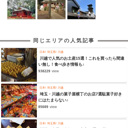
同じエリアの人気記事
日本
埼玉県
川越
川越で人気のお土産15選！これを買ったら間違
い無し！食べ歩き情報も♪
938229
view
日本
埼玉県
川越
埼玉・川越の菓子屋横丁のお店7選駄菓子好き
にはたまらない♪
85689
view
日本
埼玉県
川越