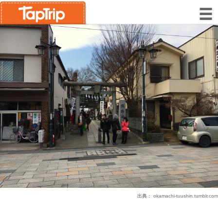
出典：
okamachi-tuushin.tumblr.com