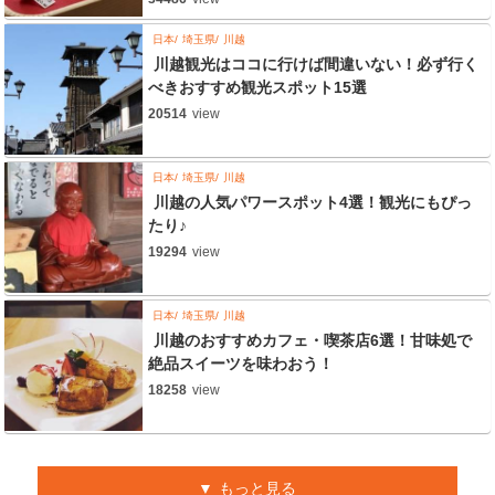
日本
埼玉県
川越
川越観光はココに行けば間違いない！必ず行く
べきおすすめ観光スポット15選
20514
view
日本
埼玉県
川越
川越の人気パワースポット4選！観光にもぴっ
たり♪
19294
view
日本
埼玉県
川越
川越のおすすめカフェ・喫茶店6選！甘味処で
絶品スイーツを味わおう！
18258
view
もっと見る