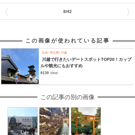
〈
〉
8/42
この画像が使われている記事
日本
埼玉県
川越
川越で行きたいデートスポットTOP20！カップ
ルや観光にもおすすめ
9139
view
この記事の別の画像