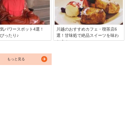
喜ばれる美味しいケーキを提供
が人気ので女子旅にもピッタリ。 日帰り
は至る所に点在。そんな、美味
観光ができ、ふらっと立ち寄れる川越。
ーツがそろっている「ケーキ
ノープランで出かけても楽しめますし、
を20軒ご紹介します。
定番スポットやパワースポットもおすす
めです。女子旅で楽しめる川越をご紹介
します。
気パワースポット4選！
川越のおすすめカフェ・喫茶店6
ぴったり♪
選！甘味処で絶品スイーツを味わ
おう！
川越には有名なパワースポット
かあります。そこで今回は、心
東京からもアクセスの良い川越は今注目
できてパワーをいただける川越
の年ですよね。 埼玉県川越に魅力的なカ
すすめパワースポットを写真付
もっと見る
フェ・喫茶店を見つけました♪今回は、
くご紹介します。
厳選した6店を紹介しますので、ぜひ足
を運んでみてください。