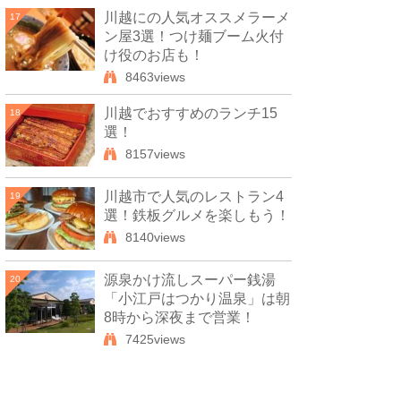
川越にの人気オススメラーメ
17
ン屋3選！つけ麺ブーム火付
け役のお店も！
8463views
川越でおすすめのランチ15
18
選！
8157views
川越市で人気のレストラン4
19
選！鉄板グルメを楽しもう！
8140views
源泉かけ流しスーパー銭湯
20
「小江戸はつかり温泉」は朝
8時から深夜まで営業！
7425views