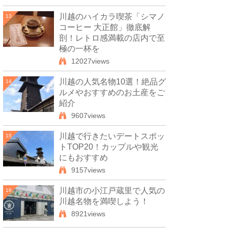
川越のハイカラ喫茶「シマノ
13
コーヒー 大正館」徹底解
剖！レトロ感満載の店内で至
極の一杯を
12027views
川越の人気名物10選！絶品グ
14
ルメやおすすめのお土産をご
紹介
9607views
川越で行きたいデートスポッ
15
トTOP20！カップルや観光
にもおすすめ
9157views
川越市の小江戸蔵里で人気の
16
川越名物を満喫しよう！
8921views