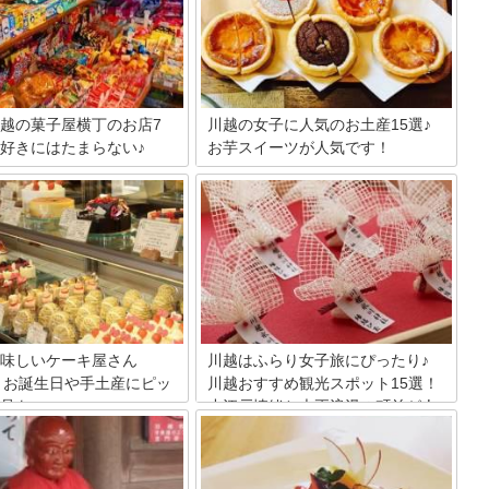
越の菓子屋横丁のお店7
川越の女子に人気のお土産15選♪
好きにはたまらない♪
お芋スイーツが人気です！
は、甘い物が好きですか？甘党
都内からの観光客も多く、日帰りで楽し
って結構人によっても好みがあ
める埼玉の観光名所といえば、川越。小
ますが、今回は特に甘党の人が
江戸とよばれ、情緒のある街並みはぜひ
として、埼玉県川越市にある菓
一度は行きたい場所です。そんな川越の
のお店について紹介したいと思
名物といえば、やっぱりお芋。みんなに
気軽に食べられる駄菓子から伝
人気の、お芋スイーツ＆お土産をたっぷ
まで色々あるので必見です！
りご紹介します。
味しいケーキ屋さん
川越はふらり女子旅にぴったり♪
0！お誕生日や手土産にピッ
川越おすすめ観光スポット15選！
品を
小江戸情緒と大正浪漫の町並が人
気
趣と多くの人々が行き交う街
。雑貨やケーキ屋などのさまざ
埼玉県川越は、小江戸といわれ江戸時代
が軒を連ねています。中でも、
から残る建物があり情緒あふれる街並み