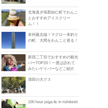
北海道夕張郡由仁町でわんこ
とおすすめアイスクリー
ム！！
本州最北端！マグロ一本釣り
の町、大間をわんこと巡る！
新宿二丁目でおすすめの観光
バーTOP20！一度は訪れて
みたいゲイバーなどご紹介
清田の大クス
100 hour yoga ttc in rishikesh