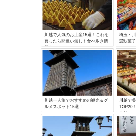
川越で人気のお土産15選！これを
埼玉・川
買ったら間違い無し！食べ歩き情
選駄菓子
報も♪
みなさん
か辛党か
情緒あふれる町並みが人気の小江戸「川
ると思い
越」。のんびり散策を楽しみながら、食
喜ぶ場所
べ歩きや名物のお買い物を楽しめるスポ
子屋横丁
ットです。魅力的なお店が軒を連ねる
います。
中、お土産にしたいおすすめ商品15選を
統和菓子
まとめてみました。
川越一人旅でおすすめの観光＆グ
川越で美
ルメスポット15選！
TOP2
タリな一
城下町として栄えた川越は、都心からア
クセスしやすく、少しだけ日常を離れた
小江戸の
い一人旅にぴったりの旅行先。レトロな
「川越」
趣のある小江戸、一人でも気軽に楽しめ
まなお店