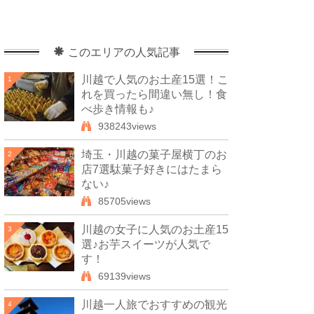
このエリアの人気記事
川越で人気のお土産15選！こ
1
れを買ったら間違い無し！食
べ歩き情報も♪
938243views
埼玉・川越の菓子屋横丁のお
2
店7選駄菓子好きにはたまら
ない♪
85705views
川越の女子に人気のお土産15
3
選♪お芋スイーツが人気で
す！
69139views
川越一人旅でおすすめの観光
4