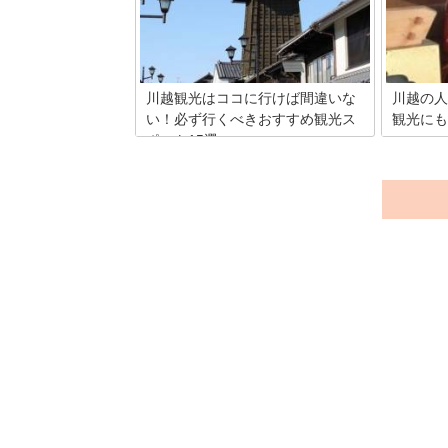
る、オススメの川越の観光＆グルメスポ
お土産に
ットをご紹介します！
するお店
しいスイ
屋」さん
川越観光はココに行けば間違いな
川越の人
い！必ず行くべきおすすめ観光ス
観光にも
ポット15選
埼玉県の
がいくつ
埼玉県川越市は、関東を代表する城下町
を静かに
だったので、そのゆかりあるスポットが
の人気お
満載の町です。また、その他にも歴史あ
きで詳し
る神社仏閣や、大正～昭和初期にタイム
スリップしたような錯覚を覚える町並み
などがあり、現代というより少し昔の懐
かしさを感じられます。歴史に興味があ
る方にお勧めの観光地ですので、ご旅行
の候補にしてみてください。