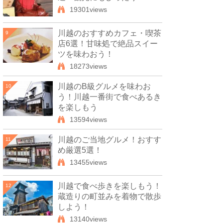
19301views
川越のおすすめカフェ・喫茶
9
店6選！甘味処で絶品スイー
ツを味わおう！
18273views
川越のB級グルメを味わお
10
う！川越一番街で食べあるき
を楽しもう
13594views
川越のご当地グルメ！おすす
11
め厳選5選！
13455views
川越で食べ歩きを楽しもう！
12
蔵造りの町並みを着物で散歩
しよう！
13140views