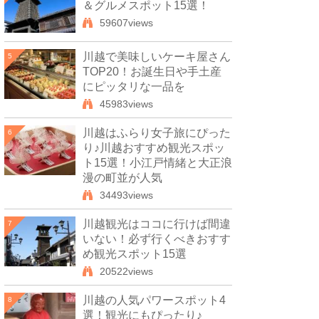
＆グルメスポット15選！
59607views
川越で美味しいケーキ屋さん
5
TOP20！お誕生日や手土産
にピッタリな一品を
45983views
川越はふらり女子旅にぴった
6
り♪川越おすすめ観光スポッ
ト15選！小江戸情緒と大正浪
漫の町並が人気
34493views
川越観光はココに行けば間違
7
いない！必ず行くべきおすす
め観光スポット15選
20522views
川越の人気パワースポット4
8
選！観光にもぴったり♪