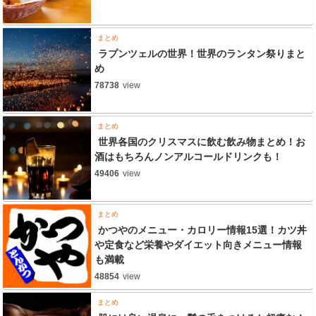
まとめ
ラプンツェルの世界！世界のランタン祭りまと
め
78738
view
まとめ
世界各国のクリスマスに飲む飲み物まとめ！お
酒はもちろんノンアルコールドリンクも！
49406
view
まとめ
かつやのメニュー・カロリー情報15選！カツ丼
や定食など栄養やダイエット向きメニュー情報
も満載
48854
view
まとめ