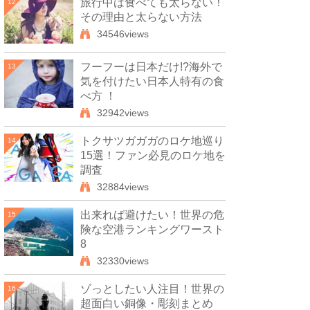
旅行中は食べても太らない！
12
その理由と太らない方法
34546views
フーフーは日本だけ!?海外で
13
気を付けたい日本人特有の食
べ方 ！
32942views
トクサツガガガのロケ地巡り
14
15選！ファン必見のロケ地を
調査
32884views
出来れば避けたい！世界の危
15
険な空港ランキングワースト
8
32330views
ゾっとしたい人注目！世界の
16
超面白い銅像・彫刻まとめ