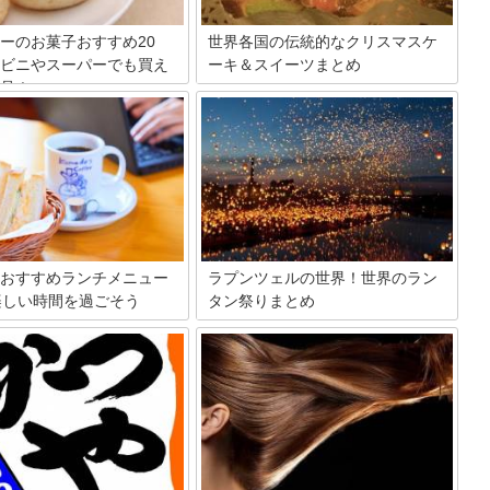
ーのお菓子おすすめ20
世界各国の伝統的なクリスマスケ
ビニやスーパーでも買え
ーキ＆スイーツまとめ
品！
クリスマスといえばケーキ。日本では生
クリームのデコレーションケーキが主流
ーのお菓子は数多くあります。
ですが、世界ではさまざまな伝統的なク
やコンビニが開発したお菓子
リスマスケーキがたくさん！今年の手作
リーや糖質を抑えた、ダイエッ
りクリスマスケーキは、いつもとちょっ
的なお菓子が販売され、気軽に
と違ったケーキに挑戦してみてはいかが
ます。低カロリーなだけではな
でしょうか？
しいものが数多くあり驚くでし
ンビニ（コンビニエンススト
ーパーで気軽に手に入る、低カ
お菓子を20個厳選しました。
おすすめランチメニュー
ラプンツェルの世界！世界のラン
楽しい時間を過ごそう
タン祭りまとめ
琲店が提供するグルメなランチ
人気ディズニー映画の一つ「塔の上のラ
をご紹介。名古屋＆コメダ名物
プンツェル」。この映画のモデルとなっ
んトーストはモーニングでしか
たことで有名なランタン祭り。スカイラ
ない!?実はランチでしか味わえ
ンタンとも呼ばれていて、空に無数のラ
すめのオーダー方法がありま
ンタンが飛んで行く光景はまさにおとぎ
ューム満点かつ美味で、お値段
話の中のような光景です。このスカイラ
のコメダランチのプレート、サ
ンタン祭り、実は世界各地で行われてい
チ、ハンバーガーのカロリー情
ます。今回はそんなスカイランタン祭り
け。
をご紹介します。