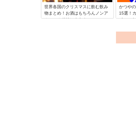
世界各国のクリスマスに飲む飲み
かつやの
物まとめ！お酒はもちろんノンア
15選！
ルコールドリンクも！
イエット
いろいろな国のクリスマスに飲まれる特
カツ丼が
別な飲み物をレシピ付きでまとめてみま
て「かつ
した。すでにご存じのものもあるかもし
つやは人
れませんが、ホームパーティーなどのネ
ニューの
タにいかがですか？是非試してみてくだ
しい揚げ
さいね。
ています
き？かつ
塩分そし
紹介しま