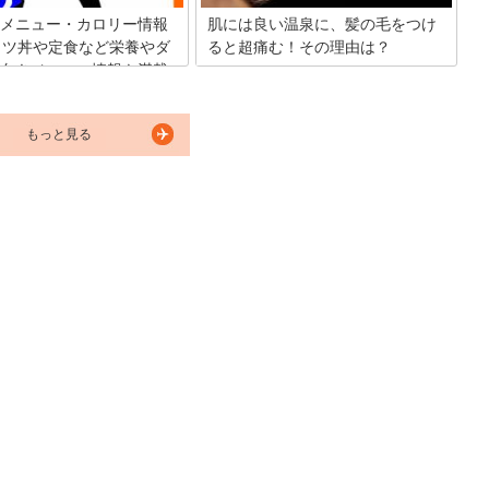
メニュー・カロリー情報
肌には良い温泉に、髪の毛をつけ
カツ丼や定食など栄養やダ
ると超痛む！その理由は？
向きメニュー情報も満載
温泉が美肌に良いということを知ってい
る人は多いでしょう。ですが、実は、ア
食べたい時にカロリーを気にし
ルカリ性の温泉はキューティクルが開く
や」を敬遠していませんか？か
原因になる、硫黄の温泉は髪の内部構造
もっと見る
気のカツ丼チェーン店。看板メ
を壊してしまうなど、美髪には逆効果な
カツ丼の他にもサクサクで美味
のです。
物や定食を安く消費者に提供し
。かつやはダイエットに不向
やのメニューの中でカロリーと
て糖質の低いカレーや定食をご
す。