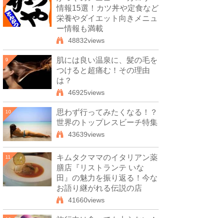
情報15選！カツ丼や定食など
栄養やダイエット向きメニュ
ー情報も満載
48832views
肌には良い温泉に、髪の毛を
9
つけると超痛む！その理由
は？
46925views
思わず行ってみたくなる！？
10
世界のトップレスビーチ特集
43639views
キムタクママのイタリアン薬
11
膳店『リストランテ いな
田』の魅力を振り返る！今な
お語り継がれる伝説の店
41660views