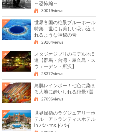
～恐怖編～
30019views
世界各国の絶景ブルーホール
17
特集！世にも美しい吸い込ま
れるような神秘の青
29284views
スタジオジブリのモデル地５
18
選【群馬・台湾・屋久島・ス
ウェーデン・所沢】
28372views
鳥肌レインボー！七色に染ま
19
る大地に酔いしれる絶景7選
27096views
世界屈指のラグジュアリーホ
20
テル！アトランティスホテル
in バハマ&ドバイ