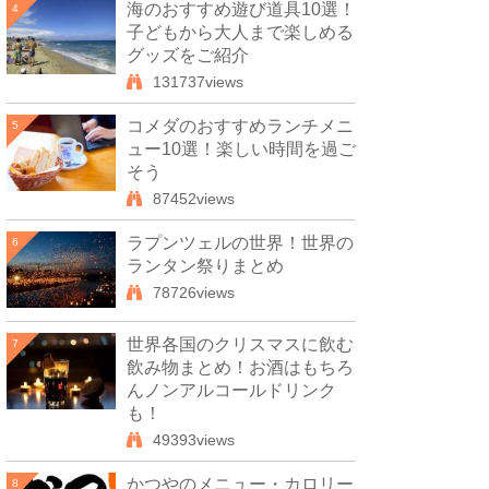
海のおすすめ遊び道具10選！
4
子どもから大人まで楽しめる
グッズをご紹介
131737views
コメダのおすすめランチメニ
5
ュー10選！楽しい時間を過ご
そう
87452views
ラプンツェルの世界！世界の
6
ランタン祭りまとめ
78726views
世界各国のクリスマスに飲む
7
飲み物まとめ！お酒はもちろ
んノンアルコールドリンク
も！
49393views
かつやのメニュー・カロリー
8