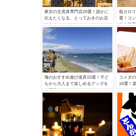
東京の文房具専門店20選！誰かに
低カロリ
伝えたくなる、とっておきのお店
選！コン
まとめ
る人気商
東京で文房具のお店巡りをしませんか？
低カロリ
文房具博なるイベントが開かれたり雑誌
メーカー
で特集がくまれたりするほど人気で注目
は、カロ
を集めている、奥の深い文具の世界。新
トに効果
宿や池袋にある大型文房具店だけではな
手に入り
く、店内の隅から隅にまでこだわりが感
く、おい
じられる品ぞろえの、おしゃれでかわい
ょう。コ
い文房具専門店もコッソリご紹介します
ア）やス
ね。
ロリーの
海のおすすめ遊び道具10選！子ど
コメダの
もから大人まで楽しめるグッズを
10選！
ご紹介
コメダ珈
メニュー
海を漫喫できる遊び道具は、浮き輪だけ
の小倉あ
ではありません。今回紹介する10個の遊
食べられ
び道具は、水中で使えるものから水に濡
ないおす
れずに使えるものまであり、対象年齢は
す。ボリ
大人から子供まで様々。ぜひ大人の方は
にも納得
童心にかえってお子さんと一緒に遊んで
ンドイッ
みてください。
報もお届