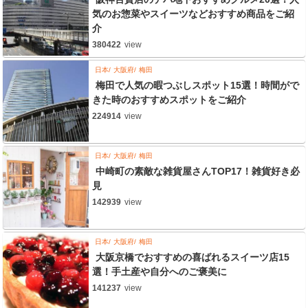
気のお惣菜やスイーツなどおすすめ商品をご紹
介
380422
view
日本
大阪府
梅田
梅田で人気の暇つぶしスポット15選！時間がで
きた時のおすすめスポットをご紹介
224914
view
日本
大阪府
梅田
中崎町の素敵な雑貨屋さんTOP17！雑貨好き必
見
142939
view
日本
大阪府
梅田
大阪京橋でおすすめの喜ばれるスイーツ店15
選！手土産や自分へのご褒美に
141237
view