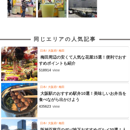
同じエリアの人気記事
日本
大阪府
梅田
梅田周辺の安くて人気な花屋15選！便利でおす
すめポイントも紹介
518914
view
日本
大阪府
梅田
大阪駅のおすすめ駅弁10選！美味しいお弁当を
食べながら出かけよう
435623
view
日本
大阪府
梅田
阪神百貨店のデパ地下おすすめグルメ20選！人