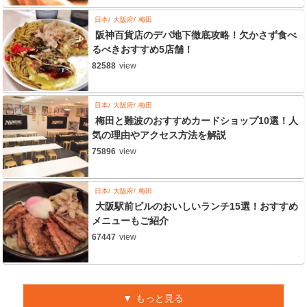
日本
大阪府
梅田
阪神百貨店のデパ地下徹底攻略！欠かさず食べ
るべきおすすめ5店舗！
82588
view
日本
大阪府
梅田
梅田と難波のおすすめカードショップ10選！人
気の理由やアクセス方法を解説
75896
view
日本
大阪府
梅田
大阪駅前ビルのおいしいランチ15選！おすすめ
メニューもご紹介
67447
view
もっと見る