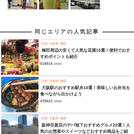
同じエリアの人気記事
日本
大阪府
梅田
梅田周辺の安くて人気な花屋15選！便利でおす
すめポイントも紹介
518914
view
日本
大阪府
梅田
大阪駅のおすすめ駅弁10選！美味しいお弁当を
食べながら出かけよう
435623
view
日本
大阪府
梅田
阪神百貨店のデパ地下おすすめグルメ20選！人
気のお惣菜やスイーツなどおすすめ商品をご紹