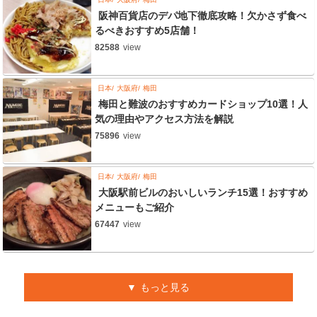
阪神百貨店のデパ地下徹底攻略！欠かさず食べ
るべきおすすめ5店舗！
82588
view
日本
大阪府
梅田
梅田と難波のおすすめカードショップ10選！人
気の理由やアクセス方法を解説
75896
view
日本
大阪府
梅田
大阪駅前ビルのおいしいランチ15選！おすすめ
メニューもご紹介
67447
view
もっと見る