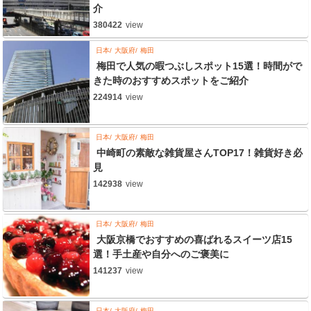
介
380422
view
日本
大阪府
梅田
梅田で人気の暇つぶしスポット15選！時間がで
きた時のおすすめスポットをご紹介
224914
view
日本
大阪府
梅田
中崎町の素敵な雑貨屋さんTOP17！雑貨好き必
見
142938
view
日本
大阪府
梅田
大阪京橋でおすすめの喜ばれるスイーツ店15
選！手土産や自分へのご褒美に
141237
view
日本
大阪府
梅田