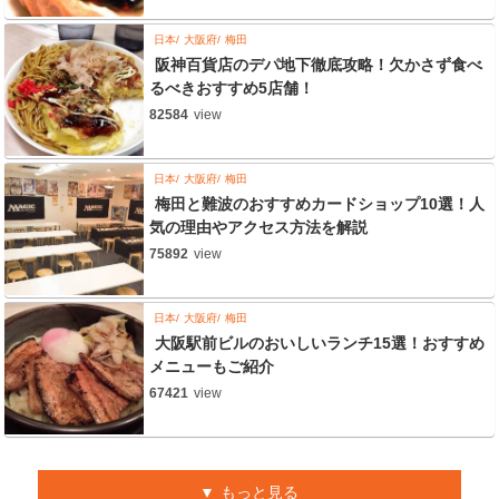
日本
大阪府
梅田
阪神百貨店のデパ地下徹底攻略！欠かさず食べ
るべきおすすめ5店舗！
82584
view
日本
大阪府
梅田
梅田と難波のおすすめカードショップ10選！人
気の理由やアクセス方法を解説
75892
view
日本
大阪府
梅田
大阪駅前ビルのおいしいランチ15選！おすすめ
メニューもご紹介
67421
view
もっと見る