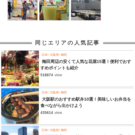
同じエリアの人気記事
日本
大阪府
梅田
梅田周辺の安くて人気な花屋15選！便利でおす
すめポイントも紹介
518874
view
日本
大阪府
梅田
大阪駅のおすすめ駅弁10選！美味しいお弁当を
食べながら出かけよう
435614
view
日本
大阪府
梅田