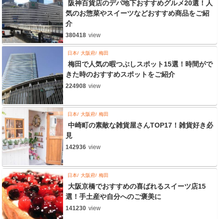
阪神百貨店のデパ地下おすすめグルメ20選！人
気のお惣菜やスイーツなどおすすめ商品をご紹
介
380418
view
日本
大阪府
梅田
梅田で人気の暇つぶしスポット15選！時間がで
きた時のおすすめスポットをご紹介
224908
view
日本
大阪府
梅田
中崎町の素敵な雑貨屋さんTOP17！雑貨好き必
見
142936
view
日本
大阪府
梅田
大阪京橋でおすすめの喜ばれるスイーツ店15
選！手土産や自分へのご褒美に
141230
view