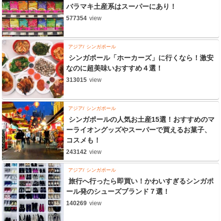
バラマキ土産系はスーパーにあり！
577354
view
アジア
シンガポール
シンガポール「ホーカーズ」に行くなら！激安
なのに超美味いおすすめ４選！
313015
view
アジア
シンガポール
シンガポールの人気お土産15選！おすすめのマ
ーライオングッズやスーパーで買えるお菓子、
コスメも！
243142
view
アジア
シンガポール
旅行へ行ったら即買い！かわいすぎるシンガポ
ール発のシューズブランド７選！
140269
view