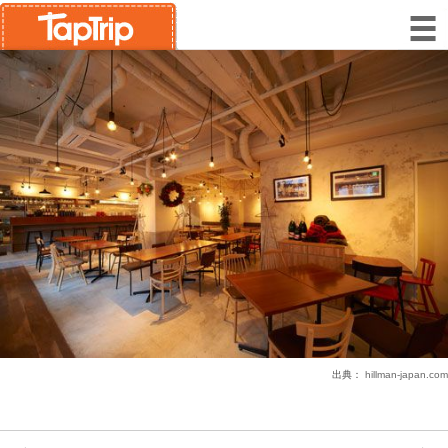
出典：
hillman-japan.com