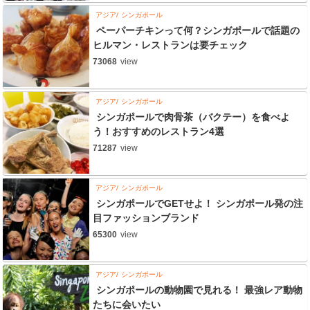
アジア
シンガポール
ペーパーチキンって何？シンガポールで話題の
ヒルマン・レストランは要チェック
73068
view
アジア
シンガポール
シンガポールで肉骨茶（バクテー）を食べよ
う！おすすめのレストラン4選
71287
view
アジア
シンガポール
シンガポールでGETせよ！ シンガポール発の注
目ファッションブランド
65300
view
アジア
シンガポール
シンガポールの動物園で見れる！ 最強レア動物
たちに会いたい