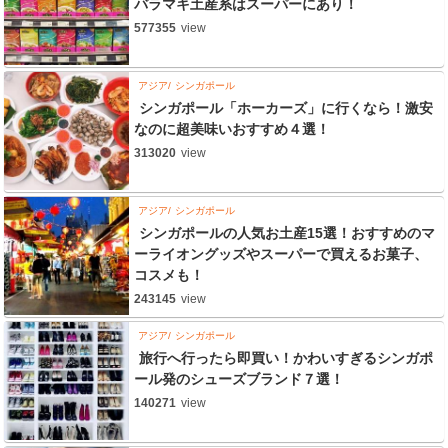
バラマキ土産系はスーパーにあり！
577355
view
アジア
シンガポール
シンガポール「ホーカーズ」に行くなら！激安
なのに超美味いおすすめ４選！
313020
view
アジア
シンガポール
シンガポールの人気お土産15選！おすすめのマ
ーライオングッズやスーパーで買えるお菓子、
コスメも！
243145
view
アジア
シンガポール
旅行へ行ったら即買い！かわいすぎるシンガポ
ール発のシューズブランド７選！
140271
view