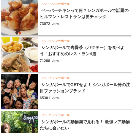
アジア
シンガポール
ペーパーチキンって何？シンガポールで話題の
ヒルマン・レストランは要チェック
73072
view
アジア
シンガポール
シンガポールで肉骨茶（バクテー）を食べよ
う！おすすめのレストラン4選
71288
view
アジア
シンガポール
シンガポールでGETせよ！ シンガポール発の注
目ファッションブランド
65301
view
アジア
シンガポール
シンガポールの動物園で見れる！ 最強レア動物
たちに会いたい