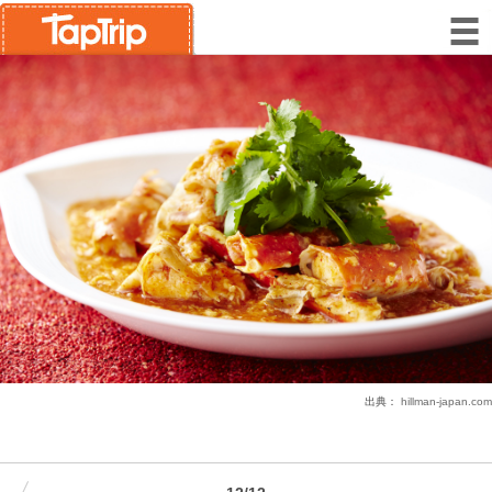
出典：
hillman-japan.com