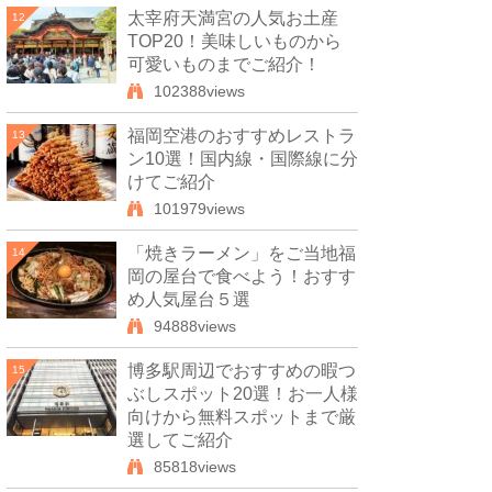
太宰府天満宮の人気お土産
12
TOP20！美味しいものから
可愛いものまでご紹介！
102388views
福岡空港のおすすめレストラ
13
ン10選！国内線・国際線に分
けてご紹介
101979views
「焼きラーメン」をご当地福
14
岡の屋台で食べよう！おすす
め人気屋台５選
94888views
博多駅周辺でおすすめの暇つ
15
ぶしスポット20選！お一人様
向けから無料スポットまで厳
選してご紹介
85818views