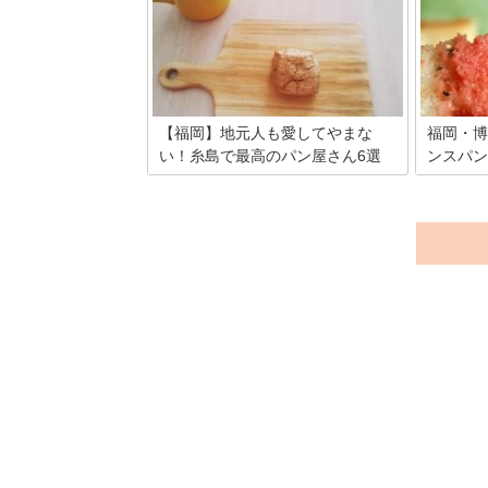
れいな博多駅で美味しい博多のお土産探
べる方が
しをしましょ♡ 博多駅で買えるおいしく
ンセプト
てかわいい博多のお土産をご紹介しま
本記事で
す！
ル系のカ
など様々
紹介。お
ださい。
【福岡】地元人も愛してやまな
福岡・博
い！糸島で最高のパン屋さん6選
ンスパン
今や美味しい食材を求めて人が集まる糸
九州の最
島。 福岡市街から車で30分ほどの糸島
えば「明
は、のどかで自然豊かな場所。 そんなと
ジされる
ころで作られるパンは作り人の愛情とこ
った食べ
だわりがたっぷり入っており地元でも評
にバター
判です。 パンを買って海へドライブもよ
トをフラ
し、糸島産物のグルメを堪能した後のお
（めんた
土産にも最適ですよ～！
です。 
らに想像
気のパン