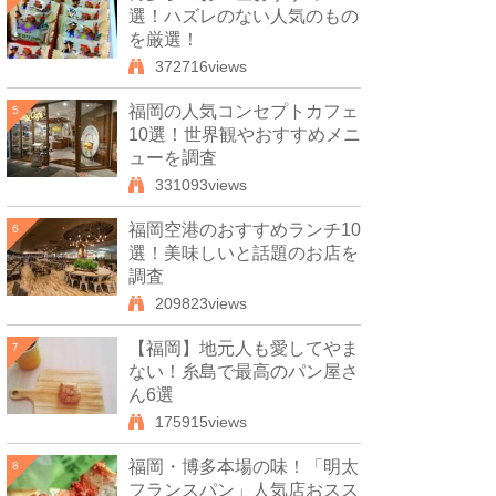
選！ハズレのない人気のもの
を厳選！
372716views
福岡の人気コンセプトカフェ
5
10選！世界観やおすすめメニ
ューを調査
331093views
福岡空港のおすすめランチ10
6
選！美味しいと話題のお店を
調査
209823views
【福岡】地元人も愛してやま
7
ない！糸島で最高のパン屋さ
ん6選
175915views
福岡・博多本場の味！「明太
8
フランスパン」人気店おスス