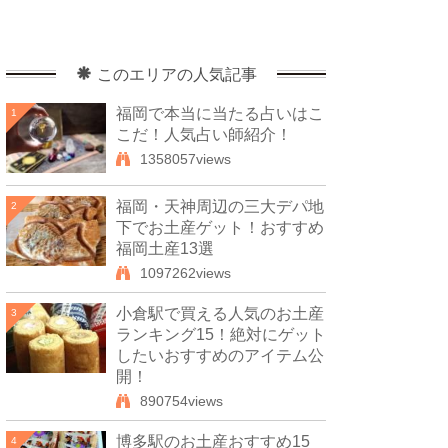
このエリアの人気記事
福岡で本当に当たる占いはこ
1
こだ！人気占い師紹介！
1358057views
福岡・天神周辺の三大デパ地
2
下でお土産ゲット！おすすめ
福岡土産13選
1097262views
小倉駅で買える人気のお土産
3
ランキング15！絶対にゲット
したいおすすめのアイテム公
開！
890754views
博多駅のお土産おすすめ15
4