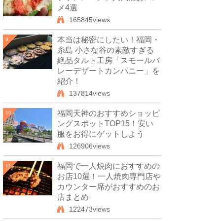
メ4選
165845views
本当は秘密にしたい！福岡・
9
糸島 小さな谷の素敵すぎる
絶品タルト工房「スモールバ
レーデザートカンパニー」を
紹介！
137814views
福岡天神のおすすめショッピ
10
ングスポットTOP15！安い
服をお得にゲットしよう
126906views
福岡で一人焼肉におすすめの
11
お店10選！一人焼肉専門店や
カウンター席がおすすめのお
店まとめ
122473views