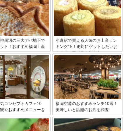
神周辺の三大デパ地下で
小倉駅で買える人気のお土産ラン
ット！おすすめ福岡土産
キング15！絶対にゲットしたいお
すすめのアイテム公開！
神周辺には三越、岩田屋、大丸
小倉駅は本州と九州を結ぶ主要な駅とし
百貨店があります。その中でも
て利用者も多いことで有名ですよね！小
デパ地下の中で、特におススメ
倉駅では、小倉駅のお土産だけでなく博
土産をご紹介します。福岡らし
多や九州全体のお土産も販売されている
から、ビックリされるような最
ので、うっかりお土産を買い忘れた時に
品まで幅広くお伝えします。
も便利。小倉駅で買えるお土産を厳選し
て15アイテムご紹介していきます。
気コンセプトカフェ10
福岡空港のおすすめランチ10選！
観やおすすめメニューを
美味しいと話題のお店を調査
九州を代表する福岡県。その玄関口であ
る福岡空港は2017年のリニューアルを機
気コンセプトカフェ10選を紹
に、大型のフードコートやラーメン滑走
と言えば博多の屋台を思い浮か