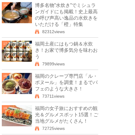
博多名物”水炊き”でミシュラ
16
ンガイドにも掲載！史上最高
の呼び声高い逸品の水炊きを
いただける「橙」特集
82312views
福岡土産にはもつ鍋＆水炊
17
き！お家で博多気分を味わお
う
79899views
福岡のクレープ専門店「ル・
18
ボヌール」を調査！まるでパ
フェのような大きさ！
73711views
福岡の女子旅におすすめの観
19
光＆グルメスポット15選！ご
当地グルメがたくさん！
72725views