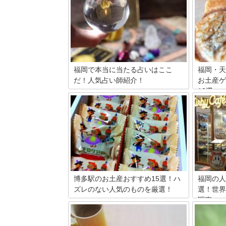
福岡で本当に当たる占いはここ
福岡・天
だ！人気占い師紹介！
お土産ゲ
13選
みんな占いって好きですよね？悩んだ時
や気になることがある時つい頼りたくな
福岡の天
りますよね！占い師のところへ行ってみ
の3つの
たことはありますか？実際にあって話し
活気ある
てズバッと当てられたりするとビックリ
な最新お
しますよね。でも当たる占い師ってわか
いお土産
りませんよね？そんな方のためにみんな
新の流行
の口コミや体験談を調べ、厳選してオス
スメの占い師を紹介します！福岡に行っ
たらこの方達のところへ行ってみてはい
博多駅のお土産おすすめ15選！ハ
福岡の人
かがでしょうか？
ズレのない人気のものを厳選！
選！世界
調査
ショッピングに名物の屋台や豚骨ラーメ
ンなど、博多のお土産には魅力がたっぷ
福岡の人
り！ 思いっきり楽しんだ後は、広くてき
介。福岡