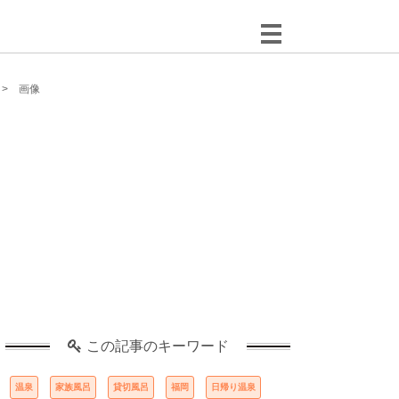
画像
この記事のキーワード
温泉
家族風呂
貸切風呂
福岡
日帰り温泉