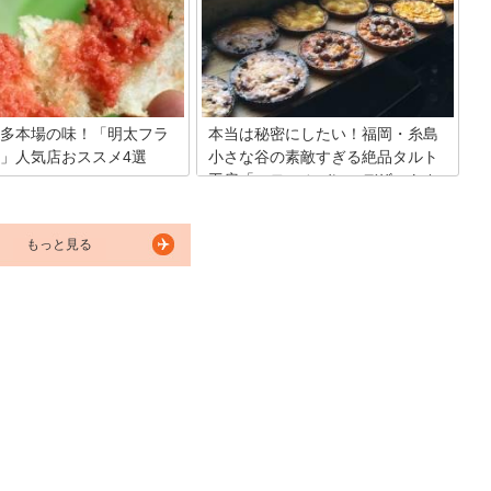
路など、まるでアミューズメントパーク
多くいると思いますが、実はコ
のようなスポットがオープンし話題を集
カフェもたくさんあるんです。
めています。そこで今回は、福岡空港で
は定番のメイドカフェやサブカ
話題沸騰中の名物グルメを堪能できるお
フェ、アニメとのコラボカフェ
店を厳選してご紹介します。
な種類のコンセプトカフェをご
好みのお店にぜひ行ってみてく
多本場の味！「明太フラ
本当は秘密にしたい！福岡・糸島
」人気店おススメ4選
小さな谷の素敵すぎる絶品タルト
工房「スモールバレーデザートカ
大都市でもある博多。 博多と言
ンパニー」を紹介！
太子（めんたいこ）」とイメー
方が多いです。その明太子を使
糸島のいいところは海だけではございま
物は数多くありますが、明太子
もっと見る
せん。 一面に広がる山ものどかで素敵で
やマヨネーズと合わせたペース
す。そんな山あいの小さな谷に素敵な焼
ンスパンと組み合わせた「明太
き菓子工房があるという噂を聞いたこと
い）フランス」は全国でも人気
がありませんか？ それは噂ではなく本当
なかでも本場の明太フランスはさ
だったのです！今回は、そんな隠れた名
を絶する美味しさです。その人
店をご紹介します。
を厳選しました。