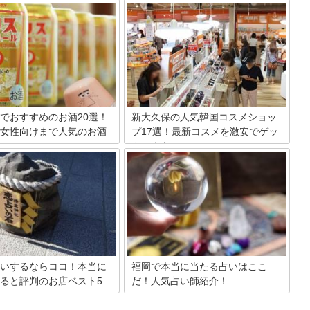
す。当然そんな駅の中に、お土産屋さん
美味しい食べ物が豊富に揃って
は数知れず。その中でも駅周辺で買うこ
札幌は北海道一大きい都市。観
とができる特におすすめなお土産屋さん
ても人気が高く、お土産屋さん
を15店舗ご紹介します。東京土産の参考
ります。実際に行くと何を買え
にしていただければと思います。
か悩んでしまうことも…。今回
ツからお酒まで、地元の知る人
る、札幌で買える最新お土産情
介します。
でおすすめのお酒20選！
新大久保の人気韓国コスメショッ
女性向けまで人気のお酒
プ17選！最新コスメを激安でゲッ
トしよう！
ンビニでは、ビール・ワイン・
日本国内でも韓流文化の根強い町・新大
ー・チューハイなど、様々な種
久保。その中には韓流コスメショップが
が販売されています。ラインア
多いのも有名です。安くて種類も豊富な
富なので、新発売のものや自分
韓流コスメは日本人にも大人気。今回は
入りのお酒を見つけやすいのも
そんな新大久保の人気韓国コスメショッ
の良さ。そこで今回は、コンビ
プを17店厳選紹介します。
されているお酒の中からおすす
をランキング形式でご紹介して
。
いするならココ！本当に
福岡で本当に当たる占いはここ
ると評判のお店ベスト5
だ！人気占い師紹介！
みんな占いって好きですよね？悩んだ時