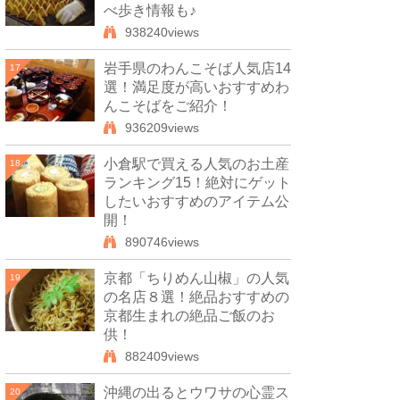
べ歩き情報も♪
938240views
岩手県のわんこそば人気店14
17
選！満足度が高いおすすめわ
んこそばをご紹介！
936209views
小倉駅で買える人気のお土産
18
ランキング15！絶対にゲット
したいおすすめのアイテム公
開！
890746views
京都「ちりめん山椒」の人気
19
の名店８選！絶品おすすめの
京都生まれの絶品ご飯のお
供！
882409views
沖縄の出るとウワサの心霊ス
20