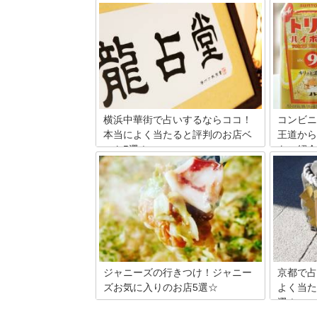
焼肉チェーン店は、全国各地に数多くあ
北海道は
ります。それぞれのお店には個性があり
います。
ます。食べ放題もしくはコースの焼き肉
光地とし
を出しているお店が多く、ランチタイム
も多数あ
にお得なメニューを出しているお店も多
ばいいの
いでしょう。おいしい焼肉が食べられる
はスイー
焼肉チェーン店を10カ所厳選し、分かり
のみぞ知
やすいランキング形式でご紹介いたしま
報をご紹
す。
横浜中華街で占いするならココ！
コンビニ
本当によく当たると評判のお店ベ
王道から
スト5選！
をご紹介
一年中多くの人で賑わう横浜中華街には
便利なコ
たくさんの占いの館があります。中華圏
ウイスキ
では古くから占いや風水が生活に根付い
類のお酒
ているというだけあって、やっぱりここ
ップが豊
は激戦区！「占いに興味はあるけれど、
のお気に
どこに行ったらいいのかわからない」と
コンビニ
いう人のために、人気の占いの館5店を
ニで販売
ピックアップしてご紹介します！
めの商品
いきます
ジャニーズの行きつけ！ジャニー
京都で占
ズお気に入りのお店5選☆
よく当た
選！
今をときめくアイドルたちが通う、お気