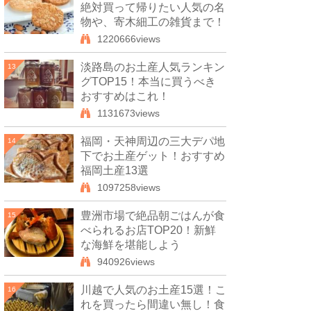
絶対買って帰りたい人気の名
物や、寄木細工の雑貨まで！
1220666views
淡路島のお土産人気ランキン
13
グTOP15！本当に買うべき
おすすめはこれ！
1131673views
福岡・天神周辺の三大デパ地
14
下でお土産ゲット！おすすめ
福岡土産13選
1097258views
豊洲市場で絶品朝ごはんが食
15
べられるお店TOP20！新鮮
な海鮮を堪能しよう
940926views
川越で人気のお土産15選！こ
16
れを買ったら間違い無し！食