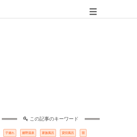
この記事のキーワード
子連れ
嬉野温泉
家族風呂
貸切風呂
宿