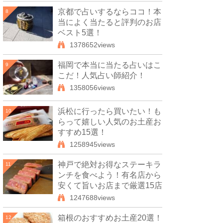
京都で占いするならココ！本
8
当によく当たると評判のお店
ベスト5選！
1378652views
福岡で本当に当たる占いはこ
9
こだ！人気占い師紹介！
1358056views
浜松に行ったら買いたい！も
10
らって嬉しい人気のお土産お
すすめ15選！
1258945views
神戸で絶対お得なステーキラ
11
ンチを食べよう！有名店から
安くて旨いお店まで厳選15店
1247688views
箱根のおすすめお土産20選！
12