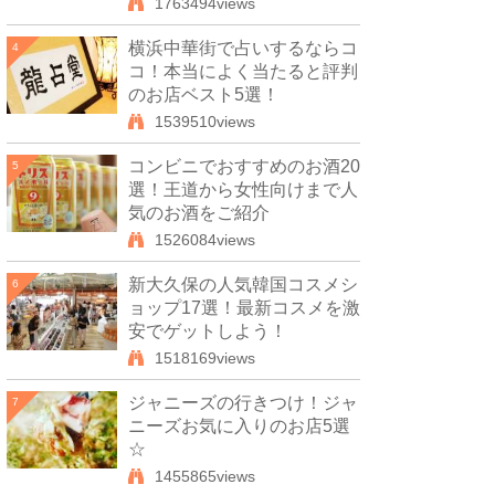
1763494views
横浜中華街で占いするならコ
4
コ！本当によく当たると評判
のお店ベスト5選！
1539510views
コンビニでおすすめのお酒20
5
選！王道から女性向けまで人
気のお酒をご紹介
1526084views
新大久保の人気韓国コスメシ
6
ョップ17選！最新コスメを激
安でゲットしよう！
1518169views
ジャニーズの行きつけ！ジャ
7
ニーズお気に入りのお店5選
☆
1455865views