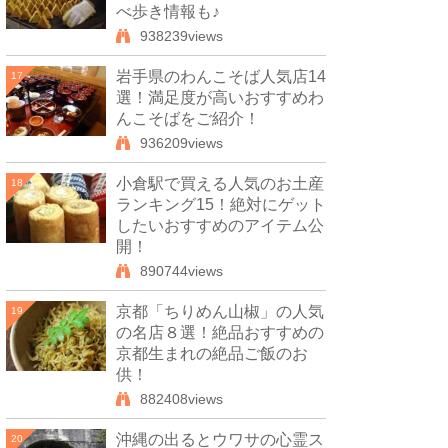
べ歩き情報も♪
938239views
岩手県のわんこそば人気店14
17
選！満足度が高いおすすめわ
んこそばをご紹介！
936209views
小倉駅で買える人気のお土産
18
ランキング15！絶対にゲット
したいおすすめのアイテム公
開！
890744views
京都「ちりめん山椒」の人気
19
の名店８選！絶品おすすめの
京都生まれの絶品ご飯のお
供！
882408views
沖縄の出るとウワサの心霊ス
20