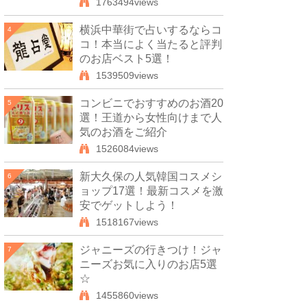
1763494views
横浜中華街で占いするならコ
4
コ！本当によく当たると評判
のお店ベスト5選！
1539509views
コンビニでおすすめのお酒20
5
選！王道から女性向けまで人
気のお酒をご紹介
1526084views
新大久保の人気韓国コスメシ
6
ョップ17選！最新コスメを激
安でゲットしよう！
1518167views
ジャニーズの行きつけ！ジャ
7
ニーズお気に入りのお店5選
☆
1455860views