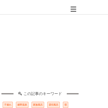
この記事のキーワード
子連れ
嬉野温泉
家族風呂
貸切風呂
宿