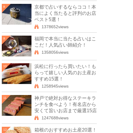
京都で占いするならココ！本
8
当によく当たると評判のお店
ベスト5選！
1378652views
福岡で本当に当たる占いはこ
9
こだ！人気占い師紹介！
1358056views
浜松に行ったら買いたい！も
10
らって嬉しい人気のお土産お
すすめ15選！
1258945views
神戸で絶対お得なステーキラ
11
ンチを食べよう！有名店から
安くて旨いお店まで厳選15店
1247688views
箱根のおすすめお土産20選！
12