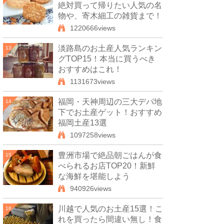
絶対買って帰りたい人気の名
物や、寄木細工の雑貨まで！
1220666views
淡路島のお土産人気ランキン
13
グTOP15！本当に買うべき
おすすめはこれ！
1131673views
福岡・天神周辺の三大デパ地
14
下でお土産ゲット！おすすめ
福岡土産13選
1097258views
豊洲市場で絶品朝ごはんが食
15
べられるお店TOP20！新鮮
な海鮮を堪能しよう
940926views
川越で人気のお土産15選！こ
16
れを買ったら間違い無し！食