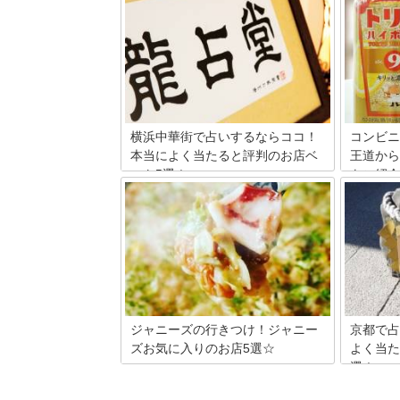
焼肉チェーン店は、全国各地に数多くあ
北海道は
ります。それぞれのお店には個性があり
います。
ます。食べ放題もしくはコースの焼き肉
光地とし
を出しているお店が多く、ランチタイム
も多数あ
にお得なメニューを出しているお店も多
ばいいの
いでしょう。おいしい焼肉が食べられる
はスイー
焼肉チェーン店を10カ所厳選し、分かり
のみぞ知
やすいランキング形式でご紹介いたしま
報をご紹
す。
横浜中華街で占いするならココ！
コンビニ
本当によく当たると評判のお店ベ
王道から
スト5選！
をご紹介
一年中多くの人で賑わう横浜中華街には
便利なコ
たくさんの占いの館があります。中華圏
ウイスキ
では古くから占いや風水が生活に根付い
類のお酒
ているというだけあって、やっぱりここ
ップが豊
は激戦区！「占いに興味はあるけれど、
のお気に
どこに行ったらいいのかわからない」と
コンビニ
いう人のために、人気の占いの館5店を
ニで販売
ピックアップしてご紹介します！
めの商品
いきます
ジャニーズの行きつけ！ジャニー
京都で占
ズお気に入りのお店5選☆
よく当た
選！
今をときめくアイドルたちが通う、お気
に入りのお店って気になりませんか？も
占い激戦