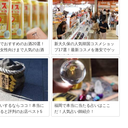
す。当然そんな駅の中に、お土産屋さん
美味しい食べ物が豊富に揃って
は数知れず。その中でも駅周辺で買うこ
札幌は北海道一大きい都市。観
とができる特におすすめなお土産屋さん
ても人気が高く、お土産屋さん
を15店舗ご紹介します。東京土産の参考
ります。実際に行くと何を買え
にしていただければと思います。
か悩んでしまうことも…。今回
ツからお酒まで、地元の知る人
る、札幌で買える最新お土産情
介します。
でおすすめのお酒20選！
新大久保の人気韓国コスメショッ
女性向けまで人気のお酒
プ17選！最新コスメを激安でゲッ
トしよう！
ンビニでは、ビール・ワイン・
日本国内でも韓流文化の根強い町・新大
ー・チューハイなど、様々な種
久保。その中には韓流コスメショップが
が販売されています。ラインア
多いのも有名です。安くて種類も豊富な
富なので、新発売のものや自分
韓流コスメは日本人にも大人気。今回は
入りのお酒を見つけやすいのも
そんな新大久保の人気韓国コスメショッ
の良さ。そこで今回は、コンビ
プを17店厳選紹介します。
されているお酒の中からおすす
をランキング形式でご紹介して
。
いするならココ！本当に
福岡で本当に当たる占いはここ
ると評判のお店ベスト5
だ！人気占い師紹介！
みんな占いって好きですよね？悩んだ時
や気になることがある時つい頼りたくな
区京都！本当によく当たると評