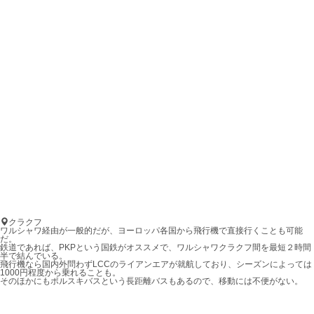
クラクフ
ワルシャワ経由が一般的だが、ヨーロッパ各国から飛行機で直接行くことも可能
だ。
鉄道であれば、PKPという国鉄がオススメで、ワルシャワクラクフ間を最短２時間
半で結んでいる。
飛行機なら国内外問わずLCCのライアンエアが就航しており、シーズンによっては
1000円程度から乗れることも。
そのほかにもポルスキバスという長距離バスもあるので、移動には不便がない。