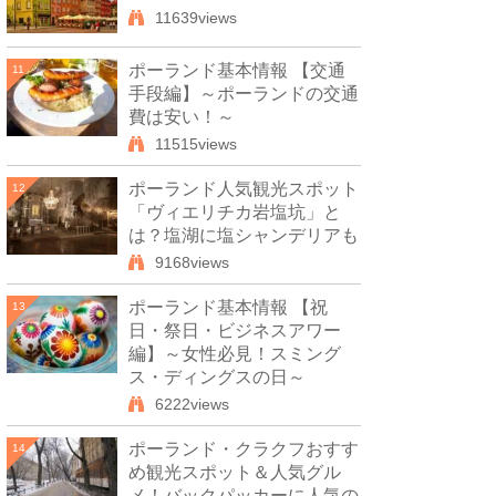
11639views
ポーランド基本情報 【交通
11
手段編】～ポーランドの交通
費は安い！～
11515views
ポーランド人気観光スポット
12
「ヴィエリチカ岩塩坑」と
は？塩湖に塩シャンデリアも
9168views
ポーランド基本情報 【祝
13
日・祭日・ビジネスアワー
編】～女性必見！スミング
ス・ディングスの日～
6222views
ポーランド・クラクフおすす
14
め観光スポット＆人気グル
メ！バックパッカーに人気の