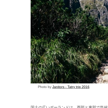
Photo by
Janitors - Tatry trip 2016
国土の広いポーランドは、西部と東部で気候