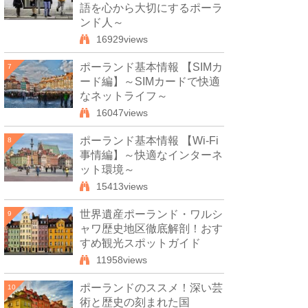
語を心から大切にするポーラ
ンド人～
16929views
ポーランド基本情報 【SIMカ
7
ード編】～SIMカードで快適
なネットライフ～
16047views
ポーランド基本情報 【Wi-Fi
8
事情編】～快適なインターネ
ット環境～
15413views
世界遺産ポーランド・ワルシ
9
ャワ歴史地区徹底解剖！おす
すめ観光スポットガイド
11958views
ポーランドのススメ！深い芸
10
術と歴史の刻まれた国