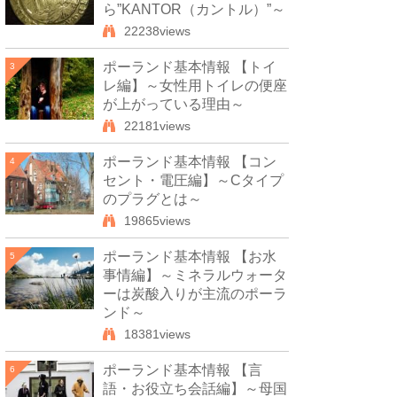
ら”KANTOR（カントル）”～
22238views
ポーランド基本情報 【トイ
3
レ編】～女性用トイレの便座
が上がっている理由～
22181views
ポーランド基本情報 【コン
4
セント・電圧編】～Cタイプ
のプラグとは～
19865views
ポーランド基本情報 【お水
5
事情編】～ミネラルウォータ
ーは炭酸入りが主流のポーラ
ンド～
18381views
ポーランド基本情報 【言
6
語・お役立ち会話編】～母国