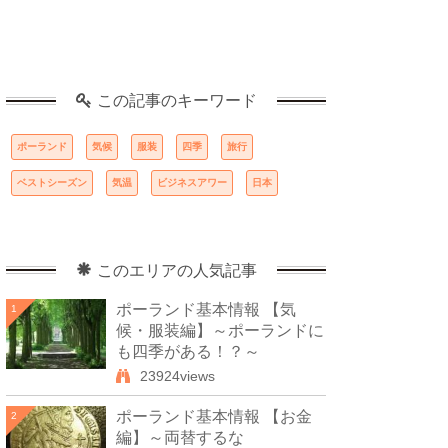
この記事のキーワード
ポーランド
気候
服装
四季
旅行
ベストシーズン
気温
ビジネスアワー
日本
このエリアの人気記事
ポーランド基本情報 【気
1
候・服装編】～ポーランドに
も四季がある！？～
23924views
ポーランド基本情報 【お金
2
編】～両替するな