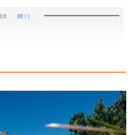
目次
[開く]