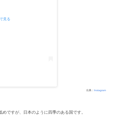
mで見る
出典：
Instagram
と低めですが、日本のように四季のある国です。