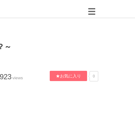
？～
,923
★お気に入り
0
views