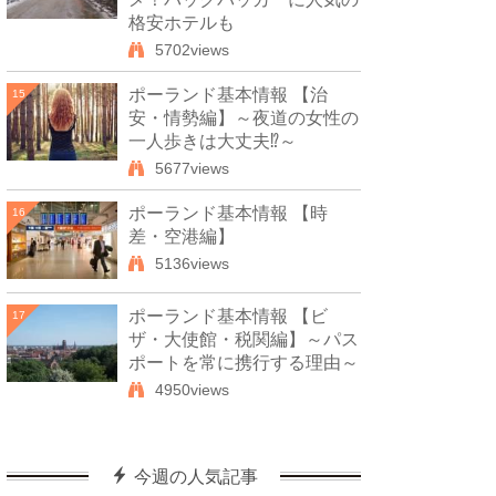
格安ホテルも
5702views
ポーランド基本情報 【治
15
安・情勢編】～夜道の女性の
一人歩きは大丈夫⁉～
5677views
ポーランド基本情報 【時
16
差・空港編】
5136views
ポーランド基本情報 【ビ
17
ザ・大使館・税関編】～パス
ポートを常に携行する理由～
4950views
今週の人気記事