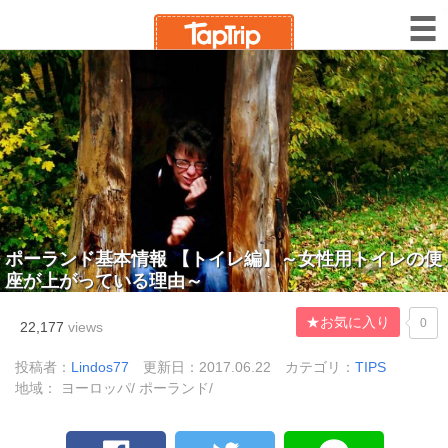
ポーランド基本情報 【トイレ編】～女性用トイレの便
座が上がっている理由～
★お気に入り
0
22,177
views
投稿者：
Lindos77
更新日：2017.06.22
カテゴリ：
TIPS
地域： ヨーロッパ/ ポーランド/