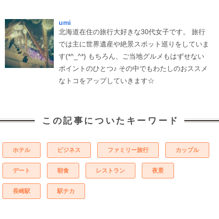
umi
北海道在住の旅行大好きな30代女子です。 旅行
では主に世界遺産や絶景スポット巡りをしていま
す(*^_^*) もちろん、ご当地グルメもはずせない
ポイントのひとつ♪ その中でもわたしのおススメ
なトコをアップしていきます☆
この記事についたキーワード
ホテル
ビジネス
ファミリー旅行
カップル
デート
朝食
レストラン
夜景
長崎駅
駅チカ