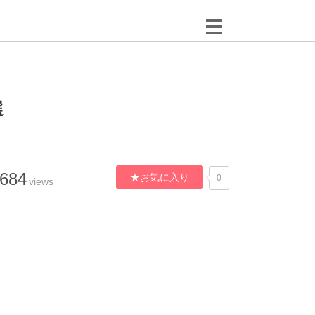
選
,684
★お気に入り
0
views