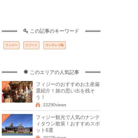
この記事のキーワード
フィジー
リゾート
ヴィチレヴ島
このエリアの人気記事
フィジーのおすすめお土産厳
1
選紹介！旅の思い出を残そ
う！
22290views
フィジー観光で人気のナンテ
2
ィタウン散策！おすすめスポ
ット6選
20275views