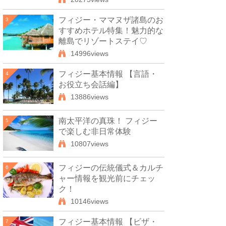
フィジー・ママヌザ諸島のお
3
すすめホテル特集！魅力的な
離島でリゾートステイ♡
14996views
フィジー基本情報 【言語・
4
お役立ち会話編】
13886views
南太平洋の真珠！ フィジー
5
で楽しむ非日常体験
10807views
フィジーの伝統儀式＆カルチ
6
ャー情報を観光前にチェッ
ク！
10146views
フィジー基本情報 【ビザ・
7