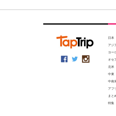
日本
アジ
ヨー
オセ
北米
中東
中南
アフ
まと
特集