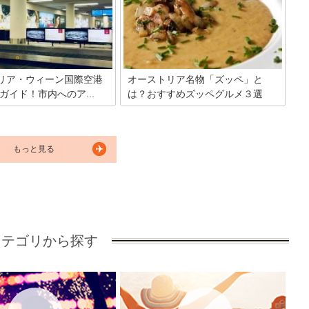
るのです。ミュージカルはア
たとされています。その中でもオースト
ロードウェイやイギリスのウ
リアで製造されたパンは、多種多様！ヨ
ドだけではないのです！そこ
ーロッパ各地へ、さらに形を変えて広ま
てほしいウィーン・ミュージ
ったとされています。
て、紹介します。
リア・ウィーン国際空港
オーストリア名物「ズッペ」と
完全ガイド！市内へのア...
は？おすすめズッペグルメ３選
際空港はオーストリアの首都
ドイツ語でスープを意味するズッペ。オ
ら18キロと市内へのアクセス
ーストリアというと、ザッハートルテだ
内アクセスは色々あるけれど
ったりターフェルシュピッツやウィンナ
鉄道、レイルジェット、リム
ー・シュニッツェルのような牛肉料理だ
もっと見る
ー…結局どれを使えば良い？
ったりが注目されますが、ズッペも味わ
賃を徹底比較！併せて知りた
っておきたいグルメなのです。そこで、
国際空港の乗り継ぎ時の空港
おすすめのズッペ3品をご紹介します。
方やラウンジについてもまと
カテゴリから探す