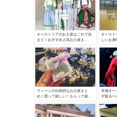
オーストリアのお土産はこれで決
オースト
まり！おすすめ人気お土産ま...
しいお酒
中部ヨーロッパに位置する音楽の都ウィ
1日中でも
ーンでお馴染みのオーストリア。ハプス
るところに
ブルク家が長年君臨した場所として歴史
ストリアの
ファンからも人気が高いですよね。そん
しいし…、
なオーストリアでゲットしたい人気のお
り飲んでい
土産をまとめてみました。
しい食事も
あるのです
しいお酒を
ウィーンの伝統的なお土産まと
本場オー
め！買って嬉しい！もらって嬉...
ず観るべき
オーストリアの首都であるウィーン。英
ウィーンで
語表記ではVIENNA（ヴィエナ）と言い
ラだったり
ます。メインストリートは、「リング」
りがすぐに
という、環状の珍しい形をした都市。
うか。実は