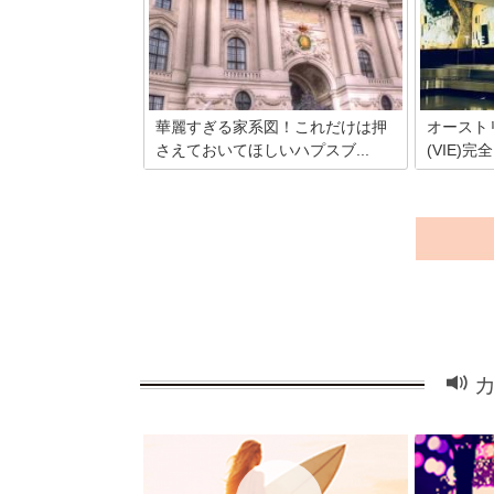
「音楽の都」とも呼ばれ、沢山の音楽家
演されてい
が活躍した街です。洋菓子や伝統工芸品
メリカのブ
も名高く、貰う方も感動するほどお土産
エストエン
品のクオリティは高いです！
で本場で見
カルについ
華麗すぎる家系図！これだけは押
オースト
さえておいてほしいハプスブ...
(VIE)
ヨーロッパを席巻し、一大帝国を築き上
ウィーン国
げたハプスブルク家。その本拠地である
ウィーンか
ウィーン以外にも、各国でゆかりの場所
が抜群。市
だったり建築物を目にしたりする機会が
Sバーン、
多いのではないでしょうか。長い歴史を
ジンタクシ
誇る一族ゆえ、エピソードが豊富な人材
乗り方や運
が多いのですが、主に中欧を旅する前に
いウィーン
押さえておきたい人物をピックアップし
での過ごし
てみました。
めました。