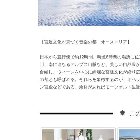
【宮廷文化が息づく音楽の都 オーストリア】
日本から直行便で約12時間、時差8時間の場所に
川、南に連なるアルプス山脈など、美しい自然豊か
台頭し、ウィーンを中心に絢爛な宮廷文化が繰り
の都とも呼ばれる。それらを象徴するのが、オペ
ン宮殿などである。余裕があればモーツァルト生
この