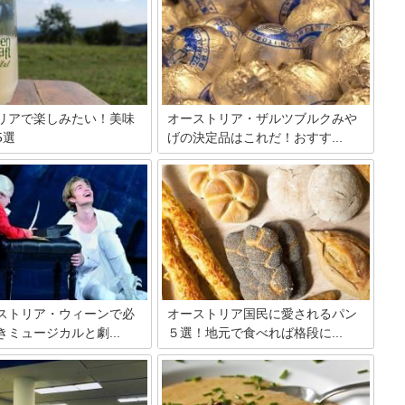
リアで楽しみたい！美味
オーストリア・ザルツブルクみや
5選
げの決定品はこれだ！おすす...
くつろげるカフェが、町中至
世界的な観光地として知られるオースト
あることで知られているオー
リアのザルツブルク。あっちを見てこっ
首都ウィーン。ケーキもおい
ちを見て観光スポットを満喫するのもい
だからといってコーヒーばか
いけれど、忘れちゃならないのがおみや
るわけじゃないのです！おい
げ！家族や友人、職場の同僚、そして自
あれば、おいしいお酒だって
分自身へ。何にしようか迷っているあな
。そこでウィーンで飲んでほ
たに、おすすめをご紹介します。
5種類、紹介します。
ストリア・ウィーンで必
オーストリア国民に愛されるパン
ミュージカルと劇...
５選！地元で食べれば格段に...
楽しめる音楽というと、オペ
オーストリアは、かつて神聖ローマ皇帝
クラシックコンサートだった
を歴任しヨーロッパを束ねていたハプス
思い浮かぶのではないでしょ
ブルク家の出身領。その13世紀以降、今
ミュージカルも制作され、上
日にも伝わる素晴らしい食文化が花開い