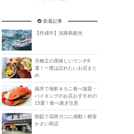
新着記事
【作成中】淡路島観光
天橋立の美味しいランチ9
選！一度は訪れたいお店まと
め
福井で海鮮＆カニ食べ放題・
バイキングのお店おすすめの
15選！食べ過ぎ注意
朝茹で花咲ガニに感動！根室
かさい商店