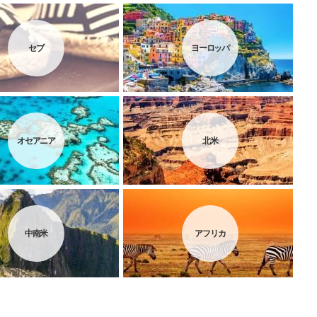
セブ
ヨーロッパ
オセアニア
北米
中南米
アフリカ