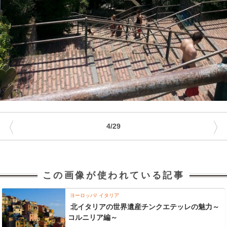
〈
〉
4/29
この画像が使われている記事
ヨーロッパ
イタリア
北イタリアの世界遺産チンクエテッレの魅力～
コルニリア編～