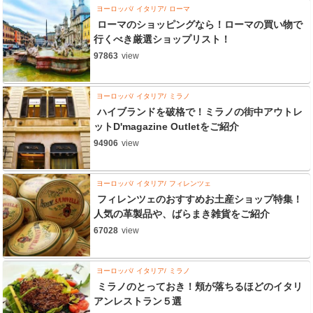
ヨーロッパ
イタリア
ローマ
ローマのショッピングなら！ローマの買い物で
行くべき厳選ショップリスト！
97863
view
ヨーロッパ
イタリア
ミラノ
ハイブランドを破格で！ミラノの街中アウトレ
ットD'magazine Outletをご紹介
94906
view
ヨーロッパ
イタリア
フィレンツェ
フィレンツェのおすすめお土産ショップ特集！
人気の革製品や、ばらまき雑貨をご紹介
67028
view
ヨーロッパ
イタリア
ミラノ
ミラノのとっておき！頬が落ちるほどのイタリ
アンレストラン５選