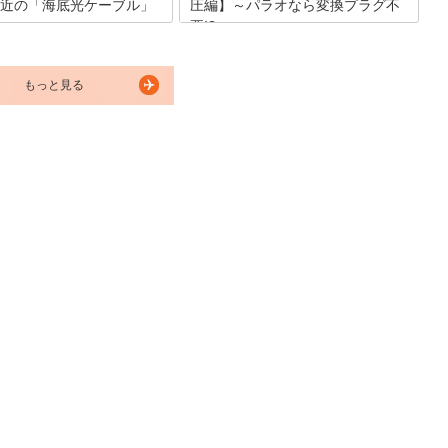
近の「海底光ケーブル」
圧編】～パラオなら変換プラグ不
要!?～
の際は、現地情報や地図確認に
海外旅行をする際に多くの人が持って行
ないインターネット。ここで
く、スマホ・タブレット・デジカメ・ノ
もっと見る
オでSIMカードなどを利用して
ートパソコンなどの電化製品。国によっ
ネットに接続する方法について
て電圧が異なるため、日本の製品を海外
ます。
で使用する場合は変圧器や変換プラグが
必要なケースが多々あります。本記事で
は、パラオのコンセント・電圧事情につ
いてご案内します。