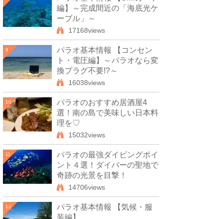
編】～完成間近の「海底光ケ
ーブル」～
17168views
パラオ基本情報 【コンセン
9
ト・電圧編】～パラオなら変
換プラグ不要!?～
16038views
パラオのおすすめ居酒屋4
10
選！南の島で美味しい日本料
理を♡
15032views
パラオの最強ダイビングポイ
11
ント４選！ダイバーの聖地で
奇跡の光景を目撃！
14706views
パラオ基本情報 【気候・服
12
装編】