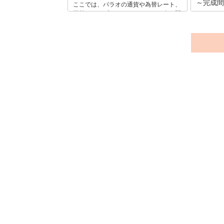
～完成間
ここでは、パラオの通貨や為替レート、
～
両替、チップなど、パラオでのお金に関
する基本情報を紹介しています。パラオ
海外旅行
でスムーズに旅行を楽しむためにも、旅
は欠かせ
行の前にぜひご一読ください！
は、パラ
インター
ご紹介し