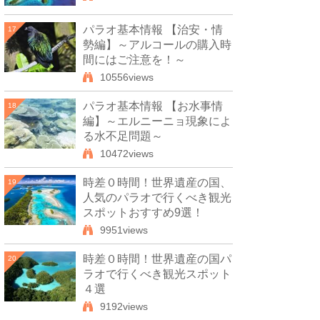
パラオ基本情報 【治安・情
17
勢編】～アルコールの購入時
間にはご注意を！～
10556views
パラオ基本情報 【お水事情
18
編】～エルニーニョ現象によ
る水不足問題～
10472views
時差０時間！世界遺産の国、
19
人気のパラオで行くべき観光
スポットおすすめ9選！
9951views
時差０時間！世界遺産の国パ
20
ラオで行くべき観光スポット
４選
9192views