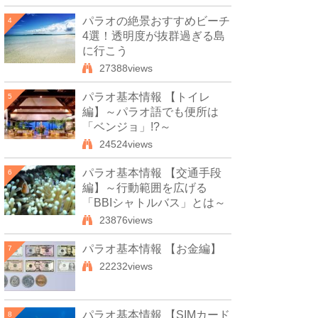
パラオの絶景おすすめビーチ
4
4選！透明度が抜群過ぎる島
に行こう
27388views
パラオ基本情報 【トイレ
5
編】～パラオ語でも便所は
「ベンジョ」!?～
24524views
パラオ基本情報 【交通手段
6
編】～行動範囲を広げる
「BBIシャトルバス」とは～
23876views
パラオ基本情報 【お金編】
7
22232views
パラオ基本情報 【SIMカード
8