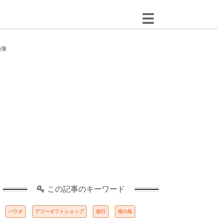
画像
この記事のキーワード
パラオ
アリーギフトショップ
旅行
南の島