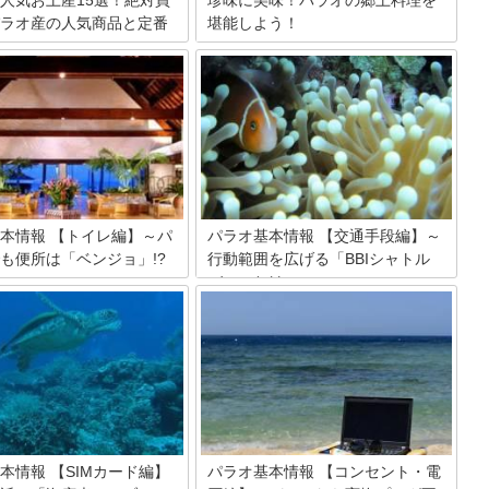
ラオ産の人気商品と定番
堪能しよう！
豊かな海に囲まれたパラオ。魚介類をは
じめ、パラオには日本ではなかなかお目
シアに浮かぶ大小500とも言わ
にかかれない珍しい食材や料理がたくさ
からなる南国パラオ諸島に旅行
んあるのです！ここでは、現地でも人気
ら、これだけは購入したいお土
なローカルフードを紹介しているので、
商品集めました。定番のお菓子か
パラオグルメを楽しみたい方はぜひ参考
ッズまで、地元の人御用達のス
にしてください。
どもご紹介します。
本情報 【トイレ編】～パ
パラオ基本情報 【交通手段編】～
も便所は「ベンジョ」!?
行動範囲を広げる「BBIシャトル
バス」とは～
のときに困るのがトイレです。
日本からの直行便を利用した場合、約4
によってトイレ事情（衛生面・
時間半のフライトで行ける常夏の楽園
使用方法など）が異なるからで
「パラオ共和国」。南の島ならではのど
事では、パラオのトイレ事情に
こまでも透き通った真っ青な海、眩しい
案内します。
ほどに真っ白なビーチ。そんなパラオを
より楽しむために交通機関の利用は必
須。本記事では、滞在中に役立つ交通手
段についてご紹介します。
本情報 【SIMカード編】
パラオ基本情報 【コンセント・電