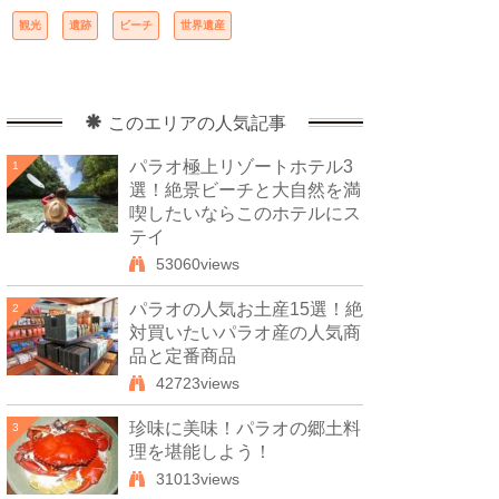
観光
遺跡
ビーチ
世界遺産
このエリアの人気記事
パラオ極上リゾートホテル3
1
選！絶景ビーチと大自然を満
喫したいならこのホテルにス
テイ
53060views
パラオの人気お土産15選！絶
2
対買いたいパラオ産の人気商
品と定番商品
42723views
珍味に美味！パラオの郷土料
3
理を堪能しよう！
31013views