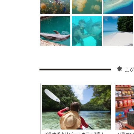
こ
パラオ極上リゾートホテル3選！
パラオの