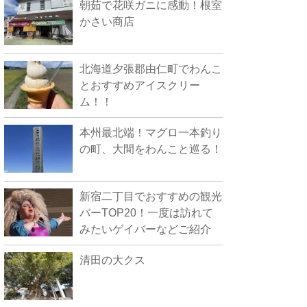
朝茹で花咲ガニに感動！根室
かさい商店
北海道夕張郡由仁町でわんこ
とおすすめアイスクリー
ム！！
本州最北端！マグロ一本釣り
の町、大間をわんこと巡る！
新宿二丁目でおすすめの観光
バーTOP20！一度は訪れて
みたいゲイバーなどご紹介
清田の大クス