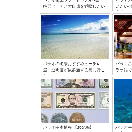
絶景ビーチと大自然を満喫したい
いたいパ
ならこのホテルにステイ
商品
リゾート地に行くのならやっぱりホテル
ミクロネ
もこだわりたい！ そんなあなたに、パラ
れる島々
オでおすすめの人気リゾートホテルをご
に行った
紹介します。
産を15
ら穴場グ
ーパーな
パラオの絶景おすすめビーチ4
パラオ基
選！透明度が抜群過ぎる島に行こ
ラオ語で
う
～
日本から南へ約3,000km。ミクロネシア
海外旅行
の多数の島からなるパラオは、何と言っ
訪れる国
ても透き通るような美しい海が最大の魅
マナー・
力です。その中でも、特におススメのビ
す。本記
ーチをご紹介します。真っ白な砂浜に青
ついてご
い海がどこまでも広がる風景は、まるで
自然が作り出した天国のよう。その美し
さに魅了されること間違いなしです！
パラオ基本情報 【お金編】
パラオ基