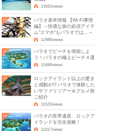
13052views
パラオ基本情報 【Wi-Fi事情
13
編】～快適な旅の必須アイテ
ム”スマホ“もパラオでは…～
12980views
パラオでビーチを堪能しよ
14
う！パラオの極上ビーチ４選
11668views
ロックアイランド以上の驚き
15
と感動が!? パラオで体験した
いサファリツアー＆グルメ旅
ご紹介
11533views
パラオの世界遺産、ロックア
16
イランドを完全攻略！
11017views