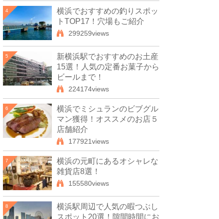
横浜でおすすめの釣りスポッ
4
トTOP17！穴場もご紹介
299259views
新横浜駅でおすすめのお土産
5
15選！人気の定番お菓子から
ビールまで！
224174views
横浜でミシュランのビブグル
6
マン獲得！オススメのお店５
店舗紹介
177921views
横浜の元町にあるオシャレな
7
雑貨店8選！
155580views
横浜駅周辺で人気の暇つぶし
8
スポット20選！隙間時間にお