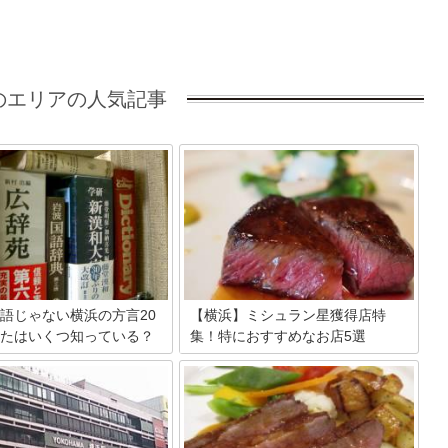
のエリアの人気記事
語じゃない横浜の方言20
【横浜】ミシュラン星獲得店特
たはいくつ知っている？
集！特におすすめなお店5選
言は、標準語から変化したもの
2011年に発行されたミシュランガイド横
知らずに方言を使っていること
浜・川崎・湘南には、たくさんの星獲得
ります。なかには流行になって
店が存在します。今回はその中から横浜
から派生した言葉もあるので、
でオススメの5店舗をご紹介いたしま
れらを20個を紹介します。
す。