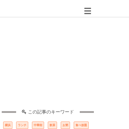
この記事のキーワード
横浜
ランチ
中華街
飲茶
お粥
食べ放題