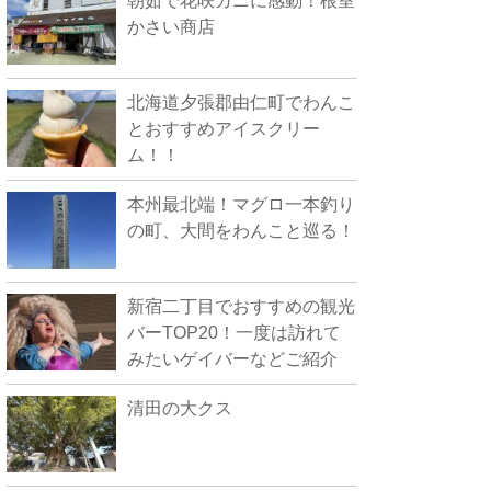
朝茹で花咲ガニに感動！根室
かさい商店
北海道夕張郡由仁町でわんこ
とおすすめアイスクリー
ム！！
本州最北端！マグロ一本釣り
の町、大間をわんこと巡る！
新宿二丁目でおすすめの観光
バーTOP20！一度は訪れて
みたいゲイバーなどご紹介
清田の大クス