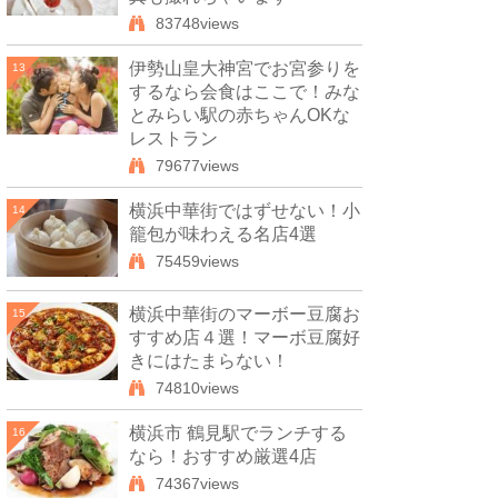
83748views
伊勢山皇大神宮でお宮参りを
13
するなら会食はここで！みな
とみらい駅の赤ちゃんOKな
レストラン
79677views
横浜中華街ではずせない！小
14
籠包が味わえる名店4選
75459views
横浜中華街のマーボー豆腐お
15
すすめ店４選！マーボ豆腐好
きにはたまらない！
74810views
横浜市 鶴見駅でランチする
16
なら！おすすめ厳選4店
74367views