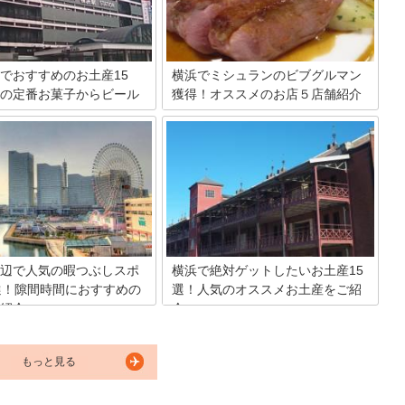
でおすすめのお土産15
横浜でミシュランのビブグルマン
の定番お菓子からビール
獲得！オススメのお店５店舗紹介
ミシュランガイドにはビブグルマンと言
われる、星は付きませんが5000円以下で
には駅ビルやデパートなどが入
食事ができるとてもコストパフォーマン
がたくさんあります。ここでお
スの良い店が掲載されています。今回は
いたいと思ってもお店が多すぎ
横浜でビブグルマンを獲得した中からオ
しまいそうですね。そこでここ
ススメの5店舗をご紹介いたします。
浜駅で買えるオススメのお土産
ましょう！
辺で人気の暇つぶしスポ
横浜で絶対ゲットしたいお土産15
選！隙間時間におすすめの
選！人気のオススメお土産をご紹
紹介
介
有名な「横浜」は、駅周辺には
横浜は異国情緒あふれる港町。横浜中華
つぶしスポットがあります。こ
街や赤レンガ倉庫など、活気ある雰囲気
もっと見る
時間を持て余している人たちの
が印象的です。今回は横浜に行ったら絶
人気おすすめの暇つぶしスポッ
対外せないスポット「横浜中華街」「横
カ所ご紹介します。余った時間を
浜赤レンガ倉庫」、横浜駅からアクセス