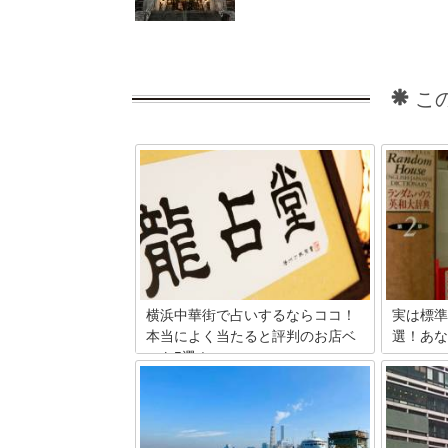
こ
横浜中華街で占いするならココ！
実は標準
本当によく当たると評判のお店ベ
選！あな
スト5選！
横浜の方
も多く、
一年中多くの人で賑わう横浜中華街には
も多々あ
たくさんの占いの館があります。中華圏
いる言葉
では古くから占いや風水が生活に根付い
今回はそ
ているというだけあって、やっぱりここ