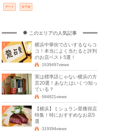
デート
女子会
このエリアの人気記事
横浜中華街で占いするならコ
1
コ！本当によく当たると評判
のお店ベスト5選！
1539497views
実は標準語じゃない横浜の方
2
言20選！あなたはいくつ知っ
ている？
584821views
【横浜】ミシュラン星獲得店
3
特集！特におすすめなお店5
選
319394views