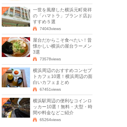
一世を風靡した横浜元町発祥
17
の「ハマトラ」ブランド店お
すすめ５選
74043views
屋台だからこそ食べたい！昔
18
懐かしい横浜の屋台ラーメン
3選
73578views
横浜周辺のおすすめコンセプ
19
トカフェ10選！横浜周辺の面
白いカフェまとめ
67451views
横浜駅周辺の便利なコインロ
20
ッカー10選！無料・大型・時
間や料金などご紹介
65264views