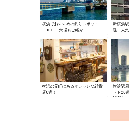
は激戦区！「占いに興味はあるけれど、
どこに行ったらいいのかわからない」と
いう人のために、人気の占いの館5店を
ピックアップしてご紹介します！
横浜でおすすめの釣りスポット
新横浜駅
TOP17！穴場もご紹介
選！人気
まで！
横浜でおすすめのスリスポットをご紹
介！有料の施設はもちろん、無料で使え
新横浜駅
る穴場的スポットもあります！コンビ
り、お店
ニ、トイレ、駐車場などの周辺スポット
土産を買
の情報も網羅！さらにスポットごとの釣
て迷って
果情報も掲載しています！
では新横
を紹介し
横浜の元町にあるオシャレな雑貨
横浜駅周
店8選！
ット20
場所をご
横浜の元町にあるオシャレな雑貨店を8
店舗ご紹介します！どのお店も個性があ
中華街で
り、楽しいショッピングの時間を過ごす
多くの暇
ことができます！横浜の元町に寄った際
こでは、
は、ぜひ紹介した雑貨店へ立ち寄ってみ
ために、
てください！
トを20