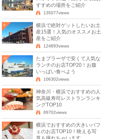
すすめの場所をご紹介
135077views
横浜で絶対ゲットしたいお土
9
産15選！人気のオススメお土
産をご紹介
124893views
たまプラーザで安くて人気な
10
ランチのお店TOP20！お腹
いっぱい食べよう
106302views
神奈川・横浜でおすすめの人
11
気高級寿司レストランランキ
ングTOP10
89702views
横浜でおすすめの大きいパフ
12
ェのお店TOP10！映える写
真も撮れちゃいます