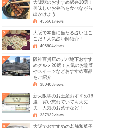
大阪駅のおすすめ駅弁10選！
4
美味しいお弁当を食べながら
出かけよう
435561views
大阪で本当に当たる占いはこ
5
こだ！人気占い師紹介！
408904views
阪神百貨店のデパ地下おすす
6
めグルメ20選！人気のお惣菜
やスイーツなどおすすめ商品
をご紹介
380408views
新大阪駅のお土産おすすめ16
7
選！買い忘れていても大丈
夫！人気のお菓子など！
337932views
大阪でおすすめの老舗和菓子
8