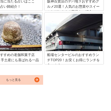
。
当に当たる占いはここ
阪神百貨店のデパ地下おすすめグ
占い師紹介！
ルメ20選！人気のお惣菜やスイー
ツなどおすすめ商品をご紹介
未来へとアドバイスをくれる、
気が出ない時や、人生に迷った
阪神百貨店のデパ地下グルメを案内しま
師に見てもらいたいという人は
す。阪神百貨店には地下にスナックパー
いでしょう。同じ時間とお金を
クというフードコートがあり、名物料理
ら、思わず「当たってる！」と
などが気軽に味わえます。そして百貨店
てくれる占いが良いですよね。
の食料品売り場も侮れないグルメばか
大阪で当たると人気の占いスポ
り。そんな中でも特におすすめで人気の
とめてみました。
ものばかりを20アイテム厳選しました。
すすめの老舗和菓子店
船場センタービルのおすすめラン
2！手土産にも喜ばれる一品
チTOP20！お安くお得にランチを
食べよう
戸時代から「食の台所」と呼ば
大阪の本町にある船場センタービルは、
では「食い倒れの街」と呼ばれ
東西およそ1,000メートルにわたる長ー
もっと見る
たこ焼きやお好み焼きなどの粉
い商業施設で、地下にはものすごい数の
串揚げなど美味しいもので有名
飲食店があります。料理のジャンルが
して京都に近いこともあり、老
様々で、値段も手頃なところが多いた
子屋も多いことでも知られてい
め、ランチタイムには周辺のサラリーマ
回は大阪の老舗和菓子屋を紹介
ンも多く訪れます。今回はそんな船場セ
す。
ンタービル内のおすすめランチ店をご紹
介します。