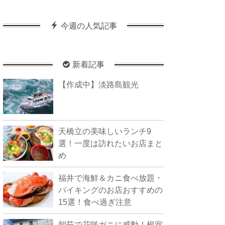
今週の人気記事
新着記事
【作成中】淡路島観光
天橋立の美味しいランチ9
選！一度は訪れたいお店まと
め
福井で海鮮＆カニ食べ放題・
バイキングのお店おすすめの
15選！食べ過ぎ注意
朝茹で花咲ガニに感動！根室