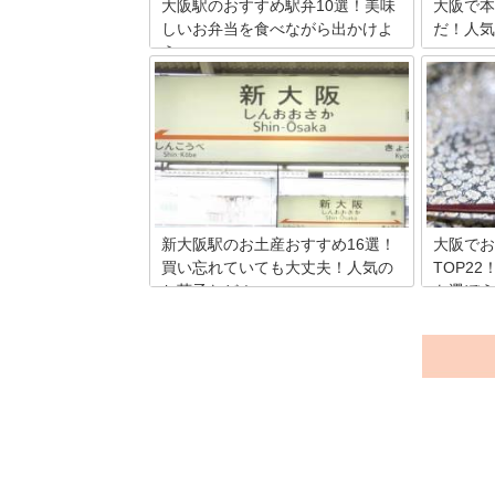
下さいね
大阪駅のおすすめ駅弁10選！美味
大阪で本
しいお弁当を食べながら出かけよ
だ！人気
う
よりよい
占い。元
日々、たくさんの人が行き交う大阪駅。
時に占い
景色やショッピングなども旅の楽しみで
少なくな
すが、電車の中で味わう駅弁も旅の醍醐
かけるな
味の一つです。大阪駅では美味しい駅弁
うならせ
がたくさん販売され、特に人気なのは関
そこで、
西ならではの味わいが楽しめるタイプ！
ットをま
そこで今回は、大阪駅で購入可能なさま
ざまなジャンルの駅弁をご紹介します。
新大阪駅のお土産おすすめ16選！
大阪でお
買い忘れていても大丈夫！人気の
TOP2
お菓子など！
を選ぼう
大阪に旅行や出張で新大阪駅を利用する
大阪は江
人必見！新大阪駅の中で購入できて喜ば
れ、現在
れる大阪のお土産を厳選してご紹介して
ており、
いきます。どの大阪のお土産も大阪らし
ものや、
さを感じられるアイテムばかりです。
です。そ
舗の和菓
ます。今
いたしま