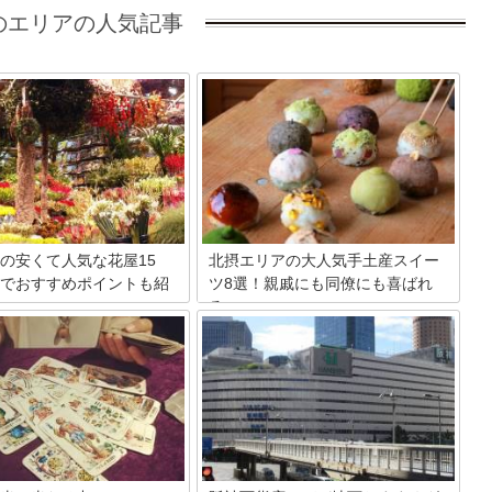
のエリアの人気記事
の安くて人気な花屋15
北摂エリアの大人気手土産スイー
でおすすめポイントも紹
ツ8選！親戚にも同僚にも喜ばれ
る♪
屋さんで安いブーケやアレンジ
数多くのスイーツの名店がある大阪。お
バルーン花束などをゲットでき
土産選びに悩んでしまう方も多いかと思
メのお店を15店ご紹介。おしゃ
います。今回は北摂エリアにある人気の
ップから最寄り駅徒歩圏内の深
お店から、手土産に人気のおすすめ商品
業の人気スポットまでが勢ぞろ
を選んでみました！有名なものはもちろ
た。花の配達が安い、または無
ん、知る人ぞ知るものまで幅広くご紹介
さんや当日配達OK店もご案内
していきます。ぜひ楽しんでみてくださ
口コミや値段も参考にしてみて
い♪