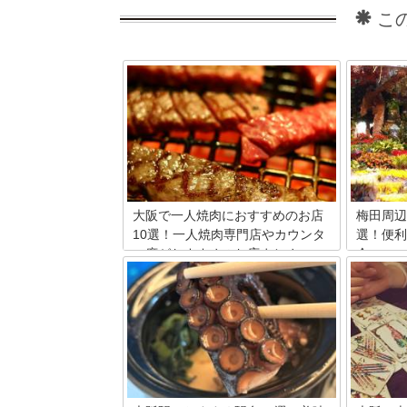
こ
大阪で一人焼肉におすすめのお店
梅田周辺
10選！一人焼肉専門店やカウンタ
選！便利
ー席がおすすめのお店まとめ
介
大阪には一人焼肉に適した店がたくさん
梅田の花
あります。その中でも、人気が高い店や
メント、
一人焼肉専門店など合わせて10店舗ご紹
るオスス
介していきます。一人でも焼肉を楽しみ
れなショ
たいという人は、ぜひ参考にしてくださ
夜まで営
い。
いしまし
料の花屋
します。