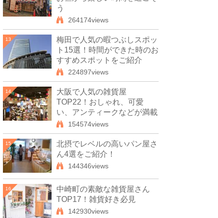
う
264174views
梅田で人気の暇つぶしスポッ
13
ト15選！時間ができた時のお
すすめスポットをご紹介
224897views
大阪で人気の雑貨屋
14
TOP22！おしゃれ、可愛
い、アンティークなどが満載
154574views
北摂でレベルの高いパン屋さ
15
ん4選をご紹介！
144346views
中崎町の素敵な雑貨屋さん
16
TOP17！雑貨好き必見
142930views