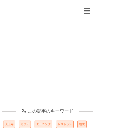
この記事のキーワード
天王寺
カフェ
モーニング
レストラン
朝食