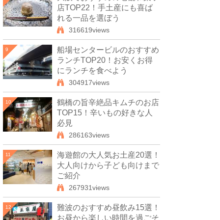
店TOP22！手土産にも喜ば
れる一品を選ぼう
316619views
船場センタービルのおすすめ
9
ランチTOP20！お安くお得
にランチを食べよう
304917views
鶴橋の旨辛絶品キムチのお店
10
TOP15！辛いもの好きな人
必見
286163views
海遊館の大人気お土産20選！
11
大人向けから子ども向けまで
ご紹介
267931views
難波のおすすめ昼飲み15選！
12
お昼から楽しい時間を過ごそ