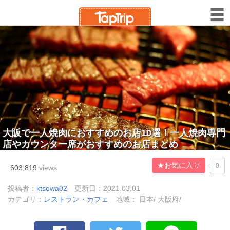
大阪で一人焼肉におすすめのお店10選！一人焼肉専門
店やカウンター席がおすすめのお店まとめ
★お気に入り
0
603,819
views
投稿者：
ktsowa02
更新日：2021.03.01
カテゴリ：
レストラン・カフェ
地域： 日本/ 大阪府/