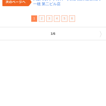
一穂 第二ビル店
1
2
3
4
5
6
〉
1/6