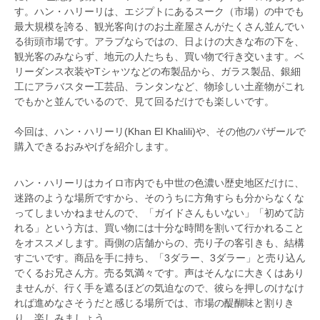
す。ハン・ハリーリは、エジプトにあるスーク（市場）の中でも
最大規模を誇る、観光客向けのお土産屋さんがたくさん並んでい
る街頭市場です。アラブならではの、日よけの大きな布の下を、
観光客のみならず、地元の人たちも、買い物で行き交います。ベ
リーダンス衣装やTシャツなどの布製品から、ガラス製品、銀細
工にアラバスター工芸品、ランタンなど、物珍しい土産物がこれ
でもかと並んでいるので、見て回るだけでも楽しいです。
今回は、ハン・­ハリーリ(Khan El Khalili­)や、その他のバザールで
購入できるおみやげを紹介します。
ハン・ハリーリはカイロ市内でも中世の色濃い歴史地区だけに、
迷路のような場所ですから、そのうちに方角すらも分からなくな
ってしまいかねませんので、「ガイドさんもいない」「初めて訪
れる」という方は、買い物には十分な時間を割いて行かれること
をオススメします。両側の店舗からの、売り子の客引きも、結構
すごいです。商品を手に持ち、「3ダラー、3ダラー」と売り込ん
でくるお兄さん方。売る気満々です。声はそんなに大きくはあり
ませんが、行く手を遮るほどの気迫なので、彼らを押しのけなけ
れば進めなさそうだと感じる場所では、市場の醍醐味と割りき
り、楽しみましょう。