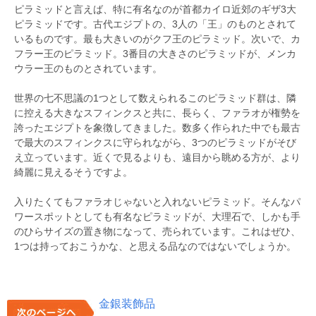
ピラミッドと言えば、特に有名なのが首都カイロ近郊のギザ3大
ピラミッドです。古代エジプトの、3人の「王」のものとされて
いるものです。最も大きいのがクフ王のピラミッド。次いで、カ
フラー王のピラミッド。3番目の大きさのピラミッドが、メンカ
ウラー王のものとされています。
世界の七不思議の1つとして数えられるこのピラミッド群は、隣
に控える大きなスフィンクスと共に、長らく、ファラオが権勢を
誇ったエジプトを象徴してきました。数多く作られた中でも最古
で最大のスフィンクスに守られながら、3つのピラミッドがそび
え立っています。近くで見るよりも、遠目から眺める方が、より
綺麗に見えるそうですよ。
入りたくてもファラオじゃないと入れないピラミッド。そんなパ
ワースポットとしても有名なピラミッドが、大理石で、しかも手
のひらサイズの置き物になって、売られています。これはぜひ、
1つは持っておこうかな、と思える品なのではないでしょうか。
金銀装飾品