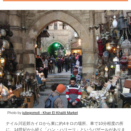
Photo by
juliegomoll - Khan El Khalili Market
ナイル川近郊カイロから東に約4キロの場所、車で10分程度の所
に、14世紀から続く「ハン・ハリーリ」というバザールがありま