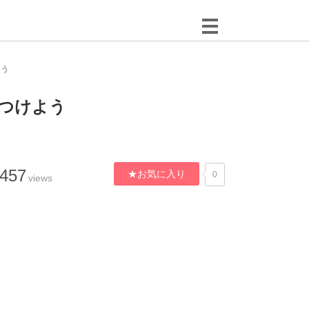
よう
つけよう
,457
★お気に入り
0
views