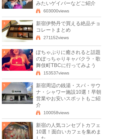
みたいゲイバーなどご紹介
603000views
新宿伊勢丹で買える絶品チョ
3
コレートまとめ
271152views
ぽちゃぷりに癒されると話題
4
のぽっちゃりキャバクラ・歌
舞伎町TBCに行ってみよう
153537views
新宿周辺の銭湯・スパ・サウ
5
ナ・シャワー施設10選！早朝
営業やお安いスポットもご紹
介
100058views
新宿の人気コンセプトカフェ
6
10選！面白いカフェを集めま
した