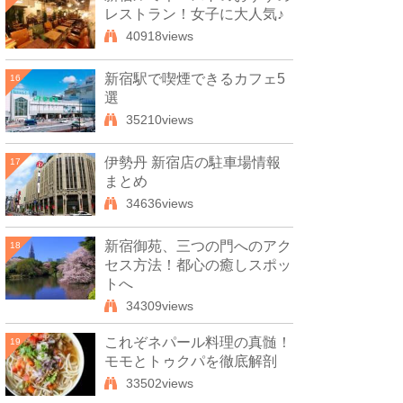
レストラン！女子に大人気♪
40918views
新宿駅で喫煙できるカフェ5
16
選
35210views
伊勢丹 新宿店の駐車場情報
17
まとめ
34636views
新宿御苑、三つの門へのアク
18
セス方法！都心の癒しスポッ
トへ
34309views
これぞネパール料理の真髄！
19
モモとトゥクパを徹底解剖
33502views