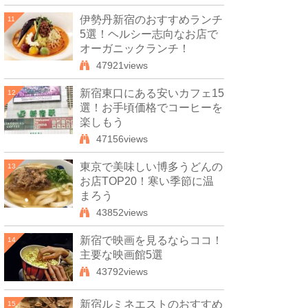
伊勢丹新宿のおすすめランチ
11
5選！ヘルシー志向なお店で
オーガニックランチ！
47921views
新宿東口にある安いカフェ15
12
選！お手頃価格でコーヒーを
楽しもう
47156views
東京で美味しい博多うどんの
13
お店TOP20！寒い季節に温
まろう
43852views
新宿で映画を見るならココ！
14
主要な映画館5選
43792views
新宿ルミネエストのおすすめ
15