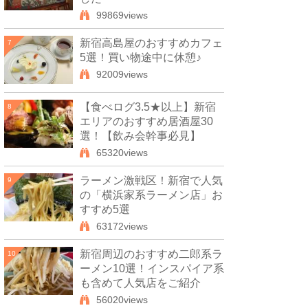
99869views
新宿高島屋のおすすめカフェ
7
5選！買い物途中に休憩♪
92009views
【食べログ3.5★以上】新宿
8
エリアのおすすめ居酒屋30
選！【飲み会幹事必見】
65320views
ラーメン激戦区！新宿で人気
9
の「横浜家系ラーメン店」お
すすめ5選
63172views
新宿周辺のおすすめ二郎系ラ
10
ーメン10選！インスパイア系
も含めて人気店をご紹介
56020views