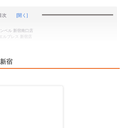
目次
[開く]
モンベル 新宿南口店
エルブレス 新宿店
新宿