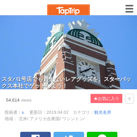
スタバ1号店でも買えないレアグッズを、スターバッ
クス本社でゲットしよう！
★お気に入り
0
54,614
views
投稿者：
s.
更新日：2019.04.02
カテゴリ：
観光名所
地域： 北米/ アメリカ合衆国/ ワシントン/