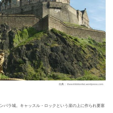
出典：
theexhibitionlist.wordpress.com
ンバラ城。キャッスル・ロックという崖の上に作られ要塞