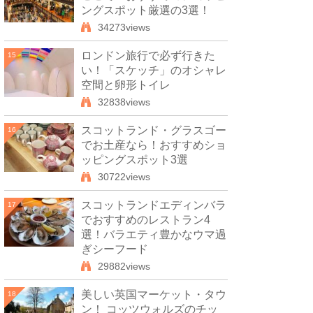
ングスポット厳選の3選！
34273views
ロンドン旅行で必ず行きた
15
い！「スケッチ」のオシャレ
空間と卵形トイレ
32838views
スコットランド・グラスゴー
16
でお土産なら！おすすめショ
ッピングスポット3選
30722views
スコットランドエディンバラ
17
でおすすめのレストラン4
選！バラエティ豊かなウマ過
ぎシーフード
29882views
美しい英国マーケット・タウ
18
ン！ コッツウォルズのチッ