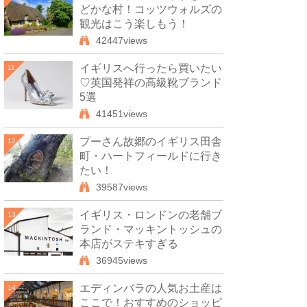
どかな村！コッツウォルズの
観光はこう楽しもう！
42447views
イギリスへ行ったら買いたい
11
♡英国発祥の高級靴ブランド
5選
41451views
プーさん故郷のイギリス田舎
12
町・ハートフィールドに行き
たい！
39587views
イギリス・ロンドンの老舗ブ
13
ランド・マッキントッシュの
本店がステキすぎる
36945views
エディンバラの人気お土産は
14
ここで！おすすめのショッピ