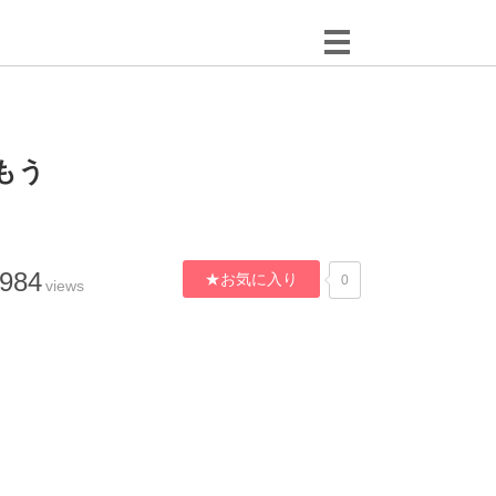
もう
,984
★お気に入り
0
views