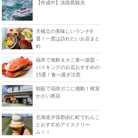
【作成中】淡路島観光
天橋立の美味しいランチ9
選！一度は訪れたいお店まと
め
福井で海鮮＆カニ食べ放題・
バイキングのお店おすすめの
15選！食べ過ぎ注意
朝茹で花咲ガニに感動！根室
かさい商店
北海道夕張郡由仁町でわんこ
とおすすめアイスクリー
ム！！