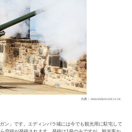
出典：
www.dailyrecord.co.uk
ガン」です。エディンバラ城には今でも観光用に駐屯して
から空砲が発砲されます。発砲は1発のみですが、観光客か