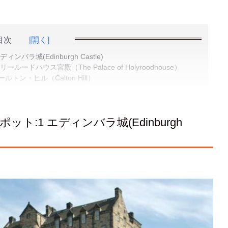
目次
[開く]
ラ城(Edinburgh Castle)
ドハウス宮殿（The Palace of Holyroodhouse）
ン・ヒル（Calton Hill）
:1 エディンバラ城(Edinburgh