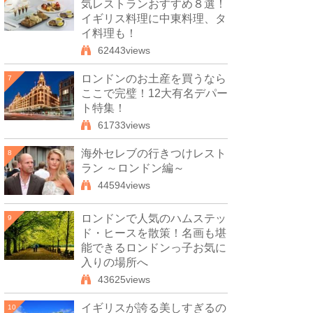
気レストランおすすめ８選！
イギリス料理に中東料理、タ
イ料理も！
62443views
ロンドンのお土産を買うなら
7
ここで完璧！12大有名デパー
ト特集！
61733views
海外セレブの行きつけレスト
8
ラン ～ロンドン編～
44594views
ロンドンで人気のハムステッ
9
ド・ヒースを散策！名画も堪
能できるロンドンっ子お気に
入りの場所へ
43625views
イギリスが誇る美しすぎるの
10