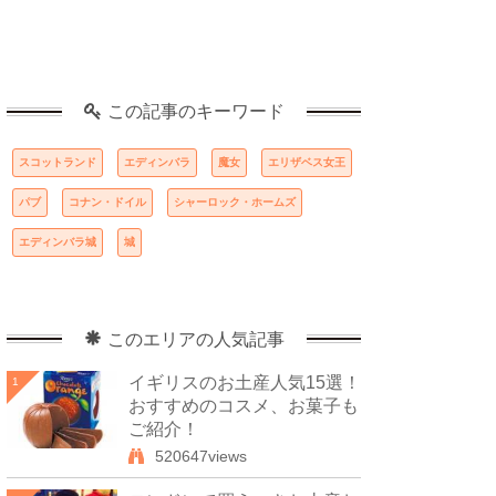
この記事のキーワード
スコットランド
エディンバラ
魔女
エリザベス女王
パブ
コナン・ドイル
シャーロック・ホームズ
エディンバラ城
城
このエリアの人気記事
イギリスのお土産人気15選！
1
おすすめのコスメ、お菓子も
ご紹介！
520647views