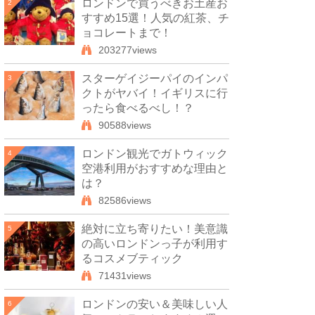
ロンドンで買うべきお土産お
2
すすめ15選！人気の紅茶、チ
ョコレートまで！
203277views
スターゲイジーパイのインパ
3
クトがヤバイ！イギリスに行
ったら食べるべし！？
90588views
ロンドン観光でガトウィック
4
空港利用がおすすめな理由と
は？
82586views
絶対に立ち寄りたい！美意識
5
の高いロンドンっ子が利用す
るコスメブティック
71431views
ロンドンの安い＆美味しい人
6