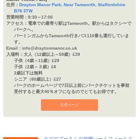
住所：
Drayton Manor Park, Near Tamworth, Staffordshire
B78 3TW
営業時間：
9:30～17:00
アクセス：
電車での最寄り駅はTamworth。駅からはタクシーで
パークへ。
バーミンガムからTamworth行きバス110番も運行していま
す。
Email：
info@draytonmanor.co.uk
入場料：
大人（12歳以上～59歳）£39
子供（4歳～11歳）£29
子供（2歳～３歳）£6
2歳以下は無料
シニア（60歳以上）£27
パークのホームページで7日以上前にパークチケットを事前
受付すると最大40％オフになるのでとてもお得です。
公式ページ
クマのプーさんの故郷ハートフィールド