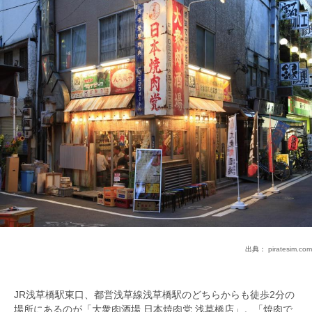
出典：
piratesim.com
JR浅草橋駅東口、都営浅草線浅草橋駅のどちらからも徒歩2分の
場所にあるのが「大衆肉酒場 日本焼肉党 浅草橋店」。「焼肉で