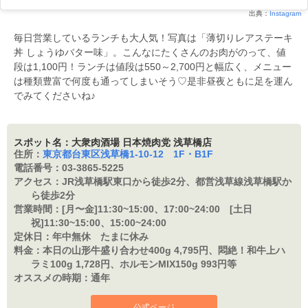
出典：
Instagram
毎日営業しているランチも大人気！写真は「薄切りレアステーキ
丼 しょうゆバター味」。こんなにたくさんのお肉がのって、値
段は1,100円！ランチは値段は550～2,700円と幅広く、メニュー
は種類豊富で何度も通ってしまいそう♡是非昼夜ともに足を運ん
でみてくださいね♪
スポット名：大衆肉酒場 日本焼肉党 浅草橋店
住所：
東京都台東区浅草橋1-10-12 1F・B1F
電話番号：
03-3865-5225
アクセス：
JR浅草橋駅東口から徒歩2分、都営浅草線浅草橋駅か
ら徒歩2分
営業時間：
[月〜金]11:30~15:00、17:00~24:00 [土日
祝]11:30~15:00、15:00~24:00
定休日：
年中無休 たまに休み
料金：
本日の山形牛盛り合わせ400g 4,795円、悶絶！和牛上ハ
ラミ100g 1,728円、ホルモンMIX150g 993円等
オススメの時期：
通年
公式ページ