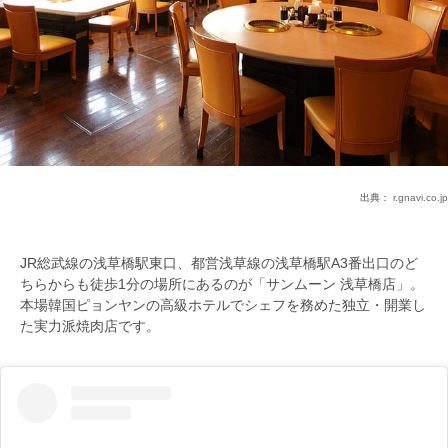
出典：
r.gnavi.co.jp
JR総武線の浅草橋駅東口、都営浅草線の浅草橋駅A3番出口のど
ちらからも徒歩1分の場所にあるのが「サンムーン 浅草橋店」。
本場韓国ピョンヤンの高級ホテルでシェフを務めた独立・開業し
た実力派焼肉店です。