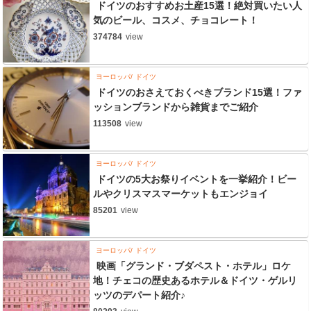
ドイツのおすすめお土産15選！絶対買いたい人
気のビール、コスメ、チョコレート！
374784
view
ヨーロッパ
ドイツ
ドイツのおさえておくべきブランド15選！ファ
ッションブランドから雑貨までご紹介
113508
view
ヨーロッパ
ドイツ
ドイツの5大お祭りイベントを一挙紹介！ビー
ルやクリスマスマーケットもエンジョイ
85201
view
ヨーロッパ
ドイツ
映画「グランド・ブダペスト・ホテル」ロケ
地！チェコの歴史あるホテル＆ドイツ・ゲルリ
ッツのデパート紹介♪