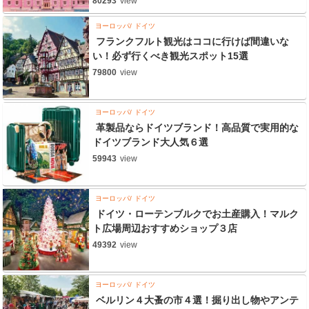
80293
view
ヨーロッパ
ドイツ
フランクフルト観光はココに行けば間違いな
い！必ず行くべき観光スポット15選
79800
view
ヨーロッパ
ドイツ
革製品ならドイツブランド！高品質で実用的な
ドイツブランド大人気６選
59943
view
ヨーロッパ
ドイツ
ドイツ・ローテンブルクでお土産購入！マルク
ト広場周辺おすすめショップ３店
49392
view
ヨーロッパ
ドイツ
ベルリン４大蚤の市４選！掘り出し物やアンテ