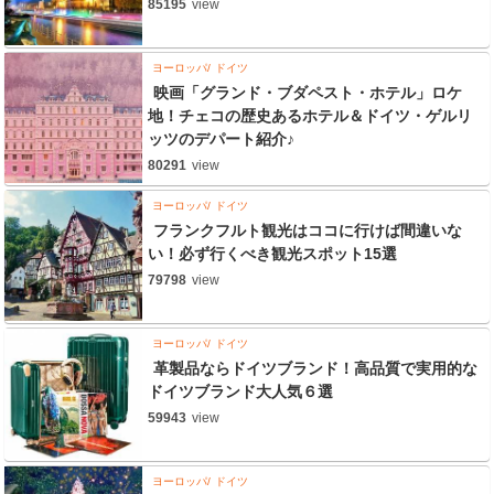
85195
view
ヨーロッパ
ドイツ
映画「グランド・ブダペスト・ホテル」ロケ
地！チェコの歴史あるホテル＆ドイツ・ゲルリ
ッツのデパート紹介♪
80291
view
ヨーロッパ
ドイツ
フランクフルト観光はココに行けば間違いな
い！必ず行くべき観光スポット15選
79798
view
ヨーロッパ
ドイツ
革製品ならドイツブランド！高品質で実用的な
ドイツブランド大人気６選
59943
view
ヨーロッパ
ドイツ