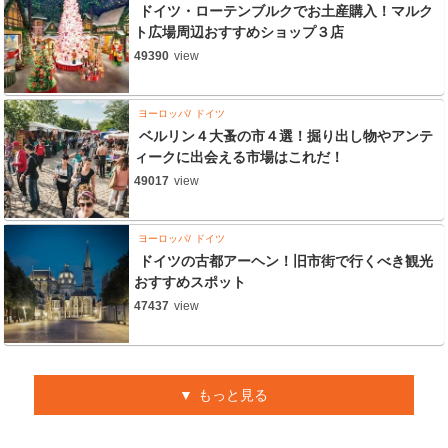
ドイツ・ローテンブルクでお土産購入！マルク
ト広場周辺おすすめショップ３店
49390
view
ヨーロッパ
ドイツ
ベルリン４大蚤の市４選！掘り出し物やアンテ
ィークに出会える市場はこれだ！
49017
view
ヨーロッパ
ドイツ
ドイツの古都アーヘン！旧市街で行くべき観光
おすすめスポット
47437
view
もっと見る