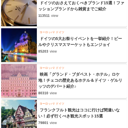
ドイツのおさえておくべきブランド15選！ファ
ッションブランドから雑貨までご紹介
113511
view
ヨーロッパ
ドイツ
ドイツの5大お祭りイベントを一挙紹介！ビー
ルやクリスマスマーケットもエンジョイ
85203
view
ヨーロッパ
ドイツ
映画「グランド・ブダペスト・ホテル」ロケ
地！チェコの歴史あるホテル＆ドイツ・ゲルリ
ッツのデパート紹介♪
80310
view
ヨーロッパ
ドイツ
フランクフルト観光はココに行けば間違いな
い！必ず行くべき観光スポット15選
79801
view