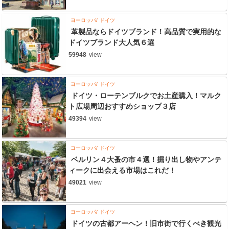
ヨーロッパ
ドイツ
革製品ならドイツブランド！高品質で実用的な
ドイツブランド大人気６選
59948
view
ヨーロッパ
ドイツ
ドイツ・ローテンブルクでお土産購入！マルク
ト広場周辺おすすめショップ３店
49394
view
ヨーロッパ
ドイツ
ベルリン４大蚤の市４選！掘り出し物やアンテ
ィークに出会える市場はこれだ！
49021
view
ヨーロッパ
ドイツ
ドイツの古都アーヘン！旧市街で行くべき観光