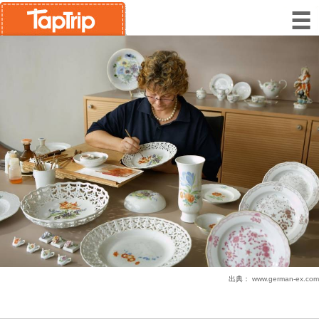
出典：
www.german-ex.com