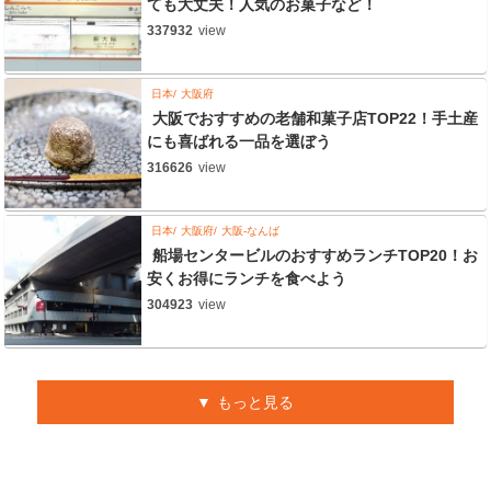
ても大丈夫！人気のお菓子など！
337932
view
日本
大阪府
大阪でおすすめの老舗和菓子店TOP22！手土産
にも喜ばれる一品を選ぼう
316626
view
日本
大阪府
大阪-なんば
船場センタービルのおすすめランチTOP20！お
安くお得にランチを食べよう
304923
view
もっと見る