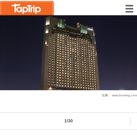
出典：
www.booking.com
〉
1/30