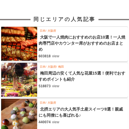
同じエリアの人気記事
日本
大阪府
大阪で一人焼肉におすすめのお店10選！一人焼
肉専門店やカウンター席がおすすめのお店まと
め
603818
view
日本
大阪府
梅田
梅田周辺の安くて人気な花屋15選！便利でおす
すめポイントも紹介
518873
view
日本
大阪府
北摂エリアの大人気手土産スイーツ8選！親戚
にも同僚にも喜ばれる♪
440074
view