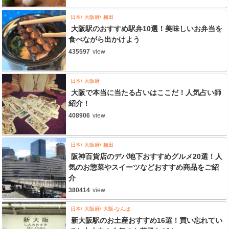
日本
大阪府
梅田
大阪駅のおすすめ駅弁10選！美味しいお弁当を
食べながら出かけよう
435597
view
日本
大阪府
大阪で本当に当たる占いはここだ！人気占い師
紹介！
408906
view
日本
大阪府
梅田
阪神百貨店のデパ地下おすすめグルメ20選！人
気のお惣菜やスイーツなどおすすめ商品をご紹
介
380414
view
日本
大阪府
大阪-なんば
新大阪駅のお土産おすすめ16選！買い忘れてい