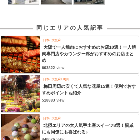
同じエリアの人気記事
日本
大阪府
大阪で一人焼肉におすすめのお店10選！一人焼
肉専門店やカウンター席がおすすめのお店まと
め
603822
view
日本
大阪府
梅田
梅田周辺の安くて人気な花屋15選！便利でおす
すめポイントも紹介
518883
view
日本
大阪府
北摂エリアの大人気手土産スイーツ8選！親戚
にも同僚にも喜ばれる♪
440076
view