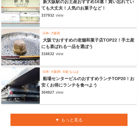
新大阪駅のお土産おすすめ16選！買い忘れてい
ても大丈夫！人気のお菓子など！
337932
view
日本
大阪府
大阪でおすすめの老舗和菓子店TOP22！手土産
にも喜ばれる一品を選ぼう
316632
view
日本
大阪府
大阪-なんば
船場センタービルのおすすめランチTOP20！お
安くお得にランチを食べよう
304927
view
もっと見る