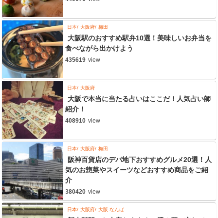
日本
大阪府
梅田
大阪駅のおすすめ駅弁10選！美味しいお弁当を
食べながら出かけよう
435619
view
日本
大阪府
大阪で本当に当たる占いはここだ！人気占い師
紹介！
408910
view
日本
大阪府
梅田
阪神百貨店のデパ地下おすすめグルメ20選！人
気のお惣菜やスイーツなどおすすめ商品をご紹
介
380420
view
日本
大阪府
大阪-なんば