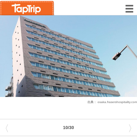
出典：
osaka.frasershospitality.com
〈
〉
10/30