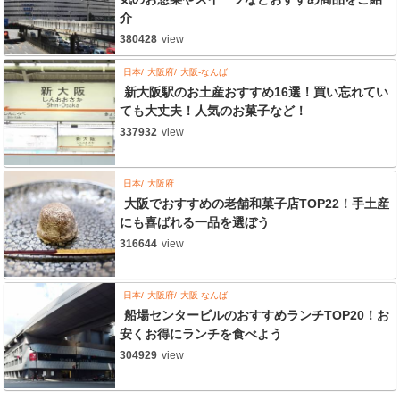
介
380428
view
日本
大阪府
大阪-なんば
新大阪駅のお土産おすすめ16選！買い忘れてい
ても大丈夫！人気のお菓子など！
337932
view
日本
大阪府
大阪でおすすめの老舗和菓子店TOP22！手土産
にも喜ばれる一品を選ぼう
316644
view
日本
大阪府
大阪-なんば
船場センタービルのおすすめランチTOP20！お
安くお得にランチを食べよう
304929
view