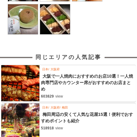
同じエリアの人気記事
日本
大阪府
大阪で一人焼肉におすすめのお店10選！一人焼
肉専門店やカウンター席がおすすめのお店まと
め
603829
view
日本
大阪府
梅田
梅田周辺の安くて人気な花屋15選！便利でおす
すめポイントも紹介
518918
view