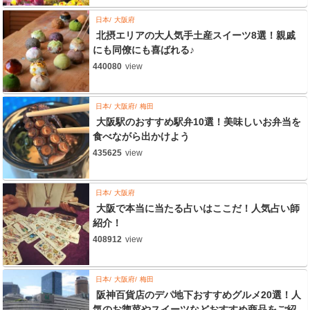
日本
大阪府
北摂エリアの大人気手土産スイーツ8選！親戚
にも同僚にも喜ばれる♪
440080
view
日本
大阪府
梅田
大阪駅のおすすめ駅弁10選！美味しいお弁当を
食べながら出かけよう
435625
view
日本
大阪府
大阪で本当に当たる占いはここだ！人気占い師
紹介！
408912
view
日本
大阪府
梅田
阪神百貨店のデパ地下おすすめグルメ20選！人
気のお惣菜やスイーツなどおすすめ商品をご紹