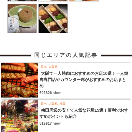
同じエリアの人気記事
日本
大阪府
大阪で一人焼肉におすすめのお店10選！一人焼
肉専門店やカウンター席がおすすめのお店まと
め
603826
view
日本
大阪府
梅田
梅田周辺の安くて人気な花屋15選！便利でおす
すめポイントも紹介
518917
view