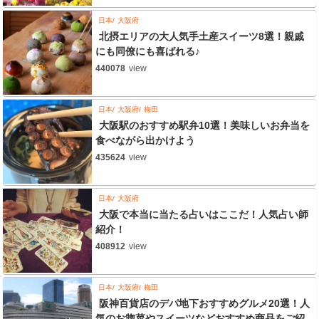
日本
大阪府
北摂エリアの大人気手土産スイーツ8選！親戚
にも同僚にも喜ばれる♪
440078
view
日本
大阪府
梅田
大阪駅のおすすめ駅弁10選！美味しいお弁当を
食べながら出かけよう
435624
view
日本
大阪府
大阪で本当に当たる占いはここだ！人気占い師
紹介！
408912
view
日本
大阪府
梅田
阪神百貨店のデパ地下おすすめグルメ20選！人
気のお惣菜やスイーツなどおすすめ商品をご紹