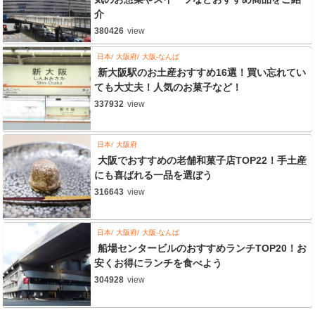
介
380426
view
日本
大阪府
大阪-なんば
新大阪駅のお土産おすすめ16選！買い忘れてい
ても大丈夫！人気のお菓子など！
337932
view
日本
大阪府
大阪でおすすめの老舗和菓子店TOP22！手土産
にも喜ばれる一品を選ぼう
316643
view
日本
大阪府
大阪-なんば
船場センタービルのおすすめランチTOP20！お
安くお得にランチを食べよう
304928
view