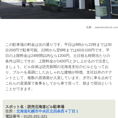
出典：
www.facebook.com
この駐車場の料金は次の通りです。平日は8時から22時までは30
分200円で駐車可能。22時から翌8時までは60分100円です。平
日の上限料金は24時間以内なら1200円。土日祝も時間当たりの
条件は同じですが、上限料金が1400円と少し上がるので注意し
ましょう。ビル自体は読売新聞の北海道支社のビルとなってお
り、ブルーを基調にしたおしゃれな建物が特徴。支社以外のテナ
ントとして、複数の居酒屋が入居しています。夕方に車を止めて
これらの居酒屋で食事をしてから車で戻って、朝まで宿泊という
ことができます。
スポット名：読売北海道ビル駐車場
住所：
北海道札幌市中央区北四条西４丁目１
電話番号：
0120-201-321