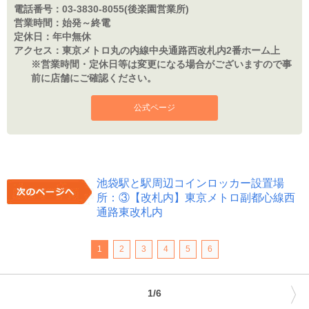
電話番号：
03-3830-8055(後楽園営業所)
営業時間：
始発～終電
定休日：
年中無休
アクセス：
東京メトロ丸の内線中央通路西改札内2番ホーム上
※営業時間・定休日等は変更になる場合がございますので事
前に店舗にご確認ください。
公式ページ
池袋駅と駅周辺コインロッカー設置場
所：③【改札内】東京メトロ副都心線西
通路東改札内
1
2
3
4
5
6
〉
1/6