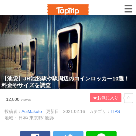
【池袋】JR池袋駅や駅周辺のコインロッカー10選！
料金やサイズを調査
★お気に入り
0
12,800
views
投稿者：
AoiMakoto
更新日：2021.02.16
カテゴリ：
TIPS
地域： 日本/ 東京都/ 池袋/