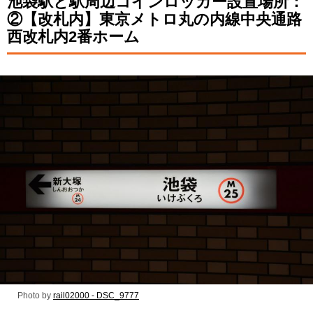
池袋駅と駅周辺コインロッカー設置場所：
②【改札内】東京メトロ丸の内線中央通路
西改札内2番ホーム
Photo by
rail02000 - DSC_9777