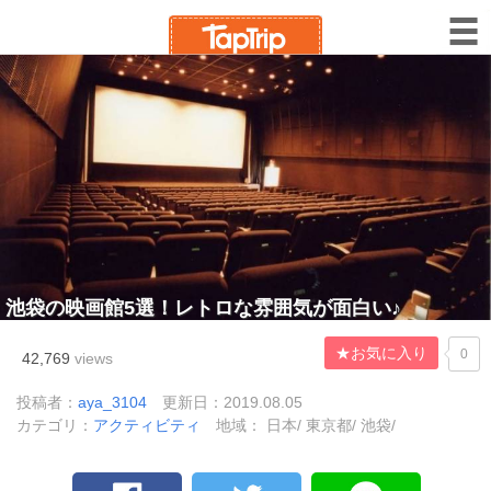
池袋の映画館5選！レトロな雰囲気が面白い♪
★お気に入り
0
42,769
views
投稿者：
aya_3104
更新日：2019.08.05
カテゴリ：
アクティビティ
地域： 日本/ 東京都/ 池袋/