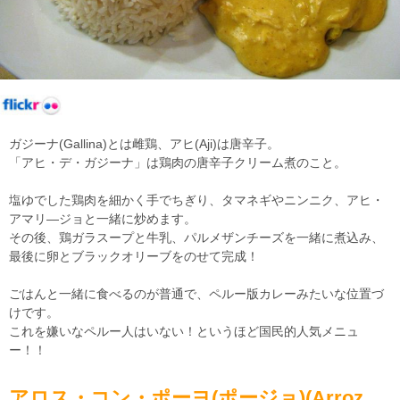
ガジーナ(Gallina)とは雌鶏、アヒ(Aji)は唐辛子。
「アヒ・デ・ガジーナ」は鶏肉の唐辛子クリーム煮のこと。
塩ゆでした鶏肉を細かく手でちぎり、タマネギやニンニク、アヒ・
アマリ―ジョと一緒に炒めます。
その後、鶏ガラスープと牛乳、パルメザンチーズを一緒に煮込み、
最後に卵とブラックオリーブをのせて完成！
ごはんと一緒に食べるのが普通で、ペルー版カレーみたいな位置づ
けです。
これを嫌いなペルー人はいない！というほど国民的人気メニュ
ー！！
アロス・コン・ポーヨ(ポージョ)(Arroz