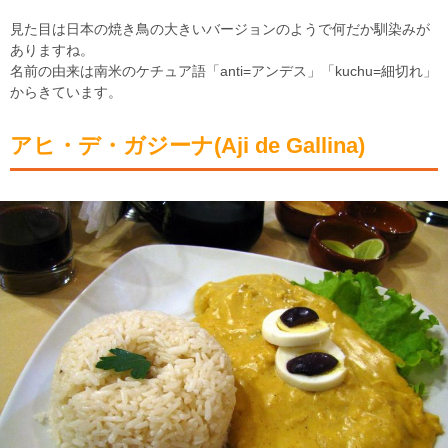
見た目は日本の焼き鳥の大きいバージョンのようで何だか馴染みが
ありますね。
名前の由来は南米のケチュア語「anti=アンデス」「kuchu=細切れ」
からきています。
アヒ・デ・ガジーナ(Aji de Gallina)