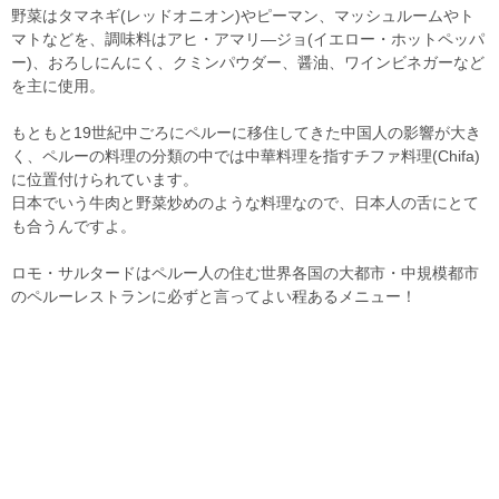
野菜はタマネギ(レッドオニオン)やピーマン、マッシュルームやト
マトなどを、調味料はアヒ・アマリ―ジョ(イエロー・ホットペッパ
ー)、おろしにんにく、クミンパウダー、醤油、ワインビネガーなど
を主に使用。
もともと19世紀中ごろにペルーに移住してきた中国人の影響が大き
く、ペルーの料理の分類の中では中華料理を指すチファ料理(Chifa)
に位置付けられています。
日本でいう牛肉と野菜炒めのような料理なので、日本人の舌にとて
も合うんですよ。
ロモ・サルタードはペルー人の住む世界各国の大都市・中規模都市
のペルーレストランに必ずと言ってよい程あるメニュー！