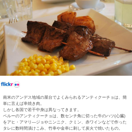
南米のアンデス地域の屋台でよくみられるアンティクーチョは、簡
単に言えば串焼き肉。
しかし各国で若干中身は異なってきます。
ペルーのアンティクーチョは、数センチ角に切った牛のハツ(心臓)
をアヒ・アマリ―ジョやニンニク、クミン、赤ワインなどで作った
タレに数時間漬けこみ、竹串や金串に刺して炭火で焼いたもの。