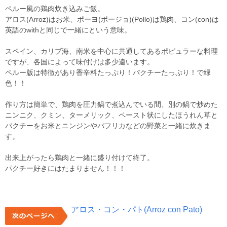
ペルー風の鶏肉炊き込みご飯。
アロス(Arroz)はお米、ポーヨ(ポージョ)(Pollo)は鶏肉、コン(con)は
英語のwithと同じで一緒にという意味。
スペイン、カリブ海、南米を中心に共通してあるポピュラーな料理
ですが、各国によって味付けは多少違います。
ペルー版は特徴があり香辛料たっぷり！パクチーたっぷり！で緑
色！！
作り方は簡単で、鶏肉を圧力鍋で煮込んでいる間、別の鍋で炒めた
ニンニク、クミン、ターメリック、ペースト状にしたほうれん草と
パクチーをお米とニンジンやパフリカなどの野菜と一緒に炊きま
す。
出来上がったら鶏肉と一緒に盛り付けて終了。
パクチー好きにはたまりません！！！
アロス・コン・パト(Arroz con Pato)