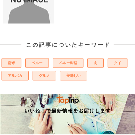
この記事についたキーワード
南米
ペルー
ペルー料理
肉
クイ
アルパカ
グルメ
美味しい