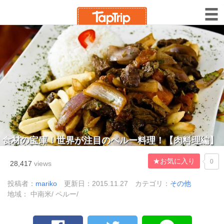
食材の宝庫！世界が注目のペルー料理！【肉料理編】
★お気に入り
0
28,417
views
投稿者：
mariko
更新日：2015.11.27
カテゴリ：
その他
地域： 中南米/ ペルー/